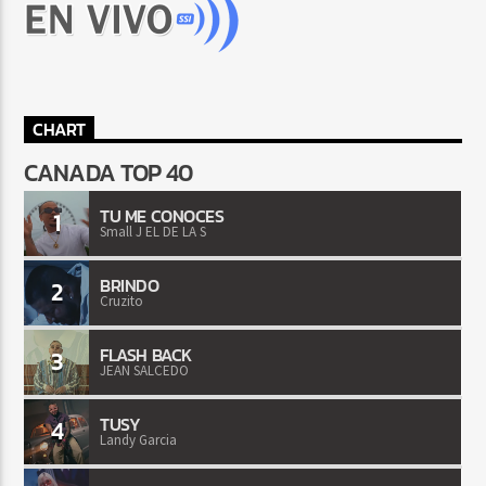
CHART
CANADA TOP 40
TU ME CONOCES
1
Small J EL DE LA S
BRINDO
2
Cruzito
FLASH BACK
3
JEAN SALCEDO
TUSY
4
Landy Garcia