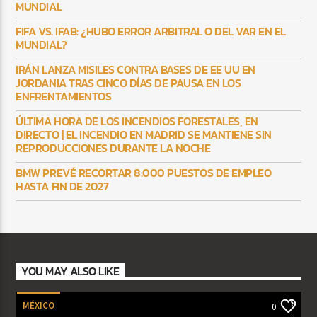
MUNDIAL
FIFA VS. IFAB: ¿HUBO ERROR ARBITRAL O DEL VAR EN EL
MUNDIAL?
IRÁN LANZA MISILES CONTRA BASES DE EE UU EN
JORDANIA TRAS CINCO DÍAS DE PAUSA EN LOS
ENFRENTAMIENTOS
ÚLTIMA HORA DE LOS INCENDIOS FORESTALES, EN
DIRECTO | EL INCENDIO EN MADRID SE MANTIENE SIN
REPRODUCCIONES DURANTE LA NOCHE
BMW PREVÉ RECORTAR 8.000 PUESTOS DE EMPLEO
HASTA FIN DE 2027
YOU MAY ALSO LIKE
MÉXICO
0