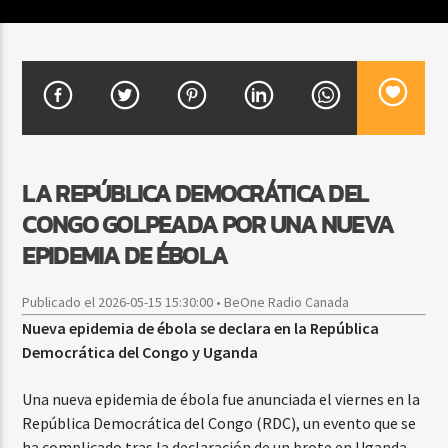
CURRENT SHOW
DJ MIX
12:00 AM
2:00 AM
LA REPÚBLICA DEMOCRÁTICA DEL
CONGO GOLPEADA POR UNA NUEVA
Beone Radio
EPIDEMIA DE ÉBOLA
Publicado el 2026-05-15 15:30:00 • BeOne Radio Canada
Nueva epidemia de ébola se declara en la República
Democrática del Congo y Uganda
Una nueva epidemia de ébola fue anunciada el viernes en la
República Democrática del Congo (RDC), un evento que se
ha complicado tras la declaración de un brote en Uganda