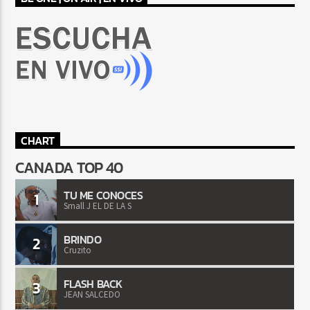
CHART
CANADA TOP 40
TU ME CONOCES
1
Small J EL DE LA S
BRINDO
2
Cruzito
FLASH BACK
3
JEAN SALCEDO