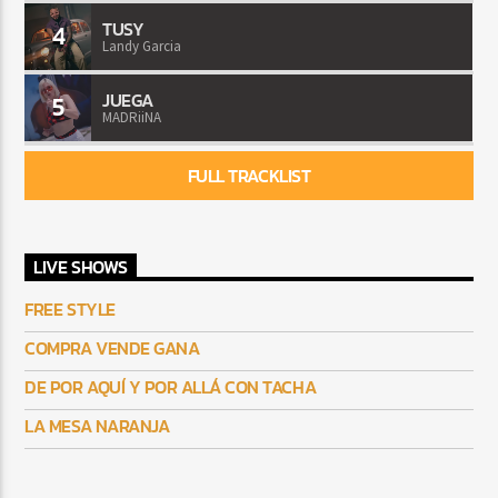
TUSY
4
Landy Garcia
JUEGA
5
MADRiiNA
FULL TRACKLIST
LIVE SHOWS
FREE STYLE
COMPRA VENDE GANA
DE POR AQUÍ Y POR ALLÁ CON TACHA
LA MESA NARANJA