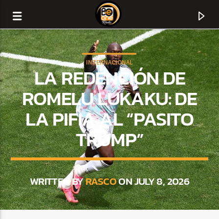
INTERNACIONAL
LA REDENCIÓN DE
ROMELU LUKAKU: DE
LA PIFIA AL “PASITO
TRUMP”
WRITTEN BY
RASCO
ON JULY 8, 2026
CURRENT TRACK
TITLE
ARTIST