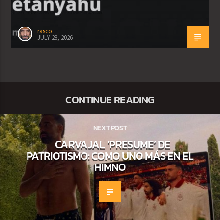
rasco
JULY 28, 2026
CONTINUE READING
NEXT POST
CARVAJAL ‘PRESUME’ DE
PATRIOTISMO: COMO UNO MÁS EN EL
HIMNO