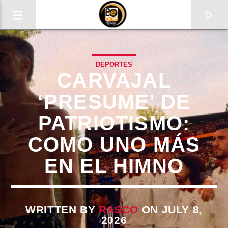
DEPORTES
CARVAJAL
‘PRESUME’ DE
PATRIOTISMO:
COMO UNO MÁS
EN EL HIMNO
CURRENT TRACK
TITLE
WRITTEN BY
RASCO
ON JULY 8,
2026
ARTIST