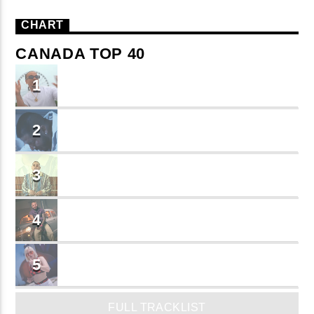
CHART
CANADA TOP 40
TU ME CONOCES
1
Small J EL DE LA S
BRINDO
2
Cruzito
FLASH BACK
3
JEAN SALCEDO
TUSY
4
Landy Garcia
JUEGA
5
MADRiiNA
FULL TRACKLIST