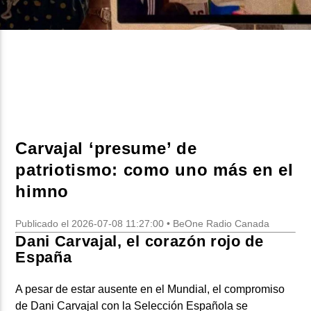
CURRENT SHOW
DJ MIX
12:00 AM
2:00 AM
Carvajal ‘presume’ de
Beone Radio
patriotismo: como uno más en el
himno
Publicado el 2026-07-08 11:27:00 • BeOne Radio Canada
Dani Carvajal, el corazón rojo de
España
A pesar de estar ausente en el Mundial, el compromiso
de Dani Carvajal con la Selección Española se