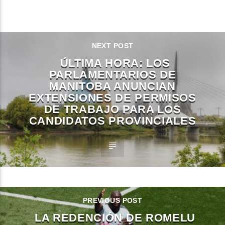
CONTINUE READING
NEXT POST
ÚLTIMA HORA: LOS
PARLAMENTARIOS DE
MANITOBA ANUNCIAN
EXTENSIONES DE PERMISOS
DE TRABAJO PARA LOS
CANDIDATOS PROVINCIALES
PREVIOUS POST
LA REDENCIÓN DE ROMELU