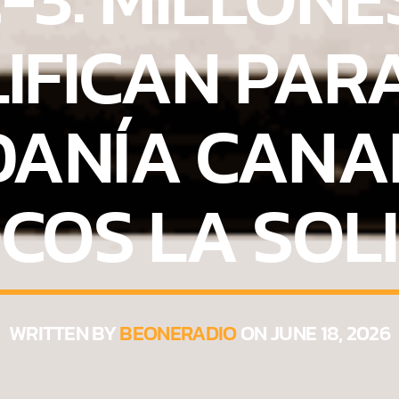
IFICAN PAR
DANÍA CANAD
COS LA SOL
WRITTEN BY
BEONERADIO
ON JUNE 18, 2026