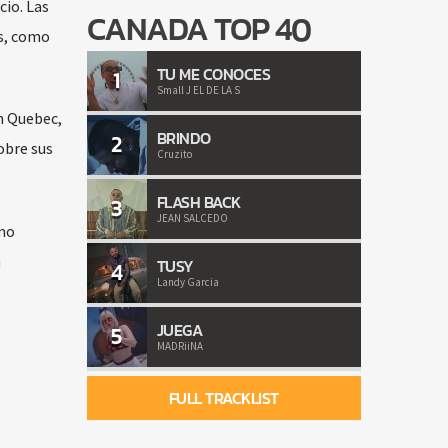
cio. Las
CANADA TOP 40
os, como
TU ME CONOCES
1
Small J EL DE LA S
en Quebec,
BRINDO
2
obre sus
Cruzito
FLASH BACK
3
JEAN SALCEDO
omo
n
TUSY
4
Landy Garcia
JUEGA
5
MADRiiNA
FULL TRACKLIST