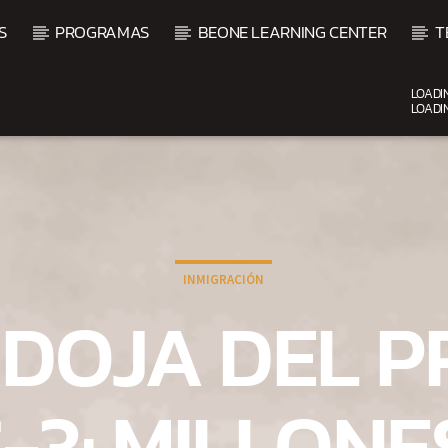
S
PROGRAMAS
BEONE LEARNING CENTER
T
LOADI
LOADI
CURRENT SHOW
FIESTA DJ MIX
9:00 PM
12:00 AM
INMIGRACIÓN
DOJA DEL 
C-3: MILLON