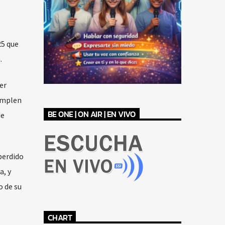
25 que
.
er
cumplen
BE ONE | ON AIR | EN VIVO
de
perdido
a, y
o de su
CHART