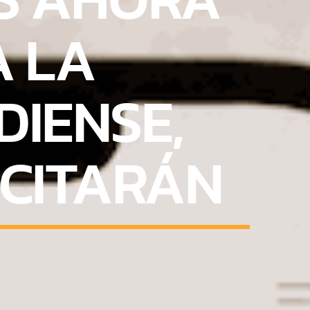
A LA
IENSE,
ICITARÁN