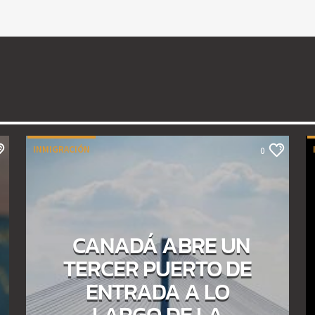
INMIGRACIÓN
0
CANADÁ ABRE UN
TERCER PUERTO DE
ENTRADA A LO
LARGO DE LA