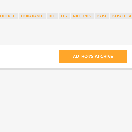
ADIENSE
CIUDADANÍA
DEL
LEY
MILLONES
PARA
PARADOJA
AUTHOR'S ARCHIVE