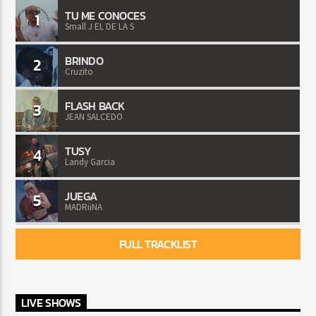
TU ME CONOCES
1
Small J EL DE LA S
BRINDO
2
Cruzito
FLASH BACK
3
JEAN SALCEDO
TUSY
4
Landy Garcia
JUEGA
5
MADRiiNA
FULL TRACKLIST
LIVE SHOWS