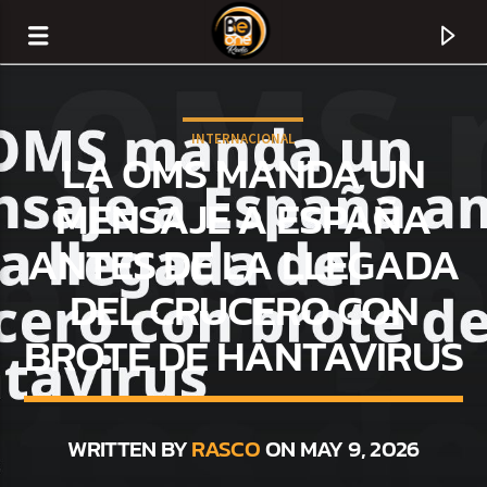
INTERNACIONAL
LA OMS MANDA UN
MENSAJE A ESPAÑA
ANTES DE LA LLEGADA
DEL CRUCERO CON
BROTE DE HANTAVIRUS
CURRENT TRACK
TITLE
WRITTEN BY
RASCO
ON MAY 9, 2026
ARTIST