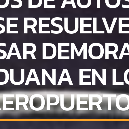
SE RESUELV
SAR DEMORA
DUANA EN L
EROPUERT