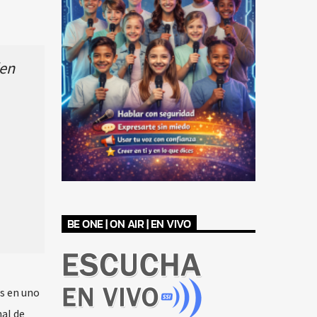
den
BE ONE | ON AIR | EN VIVO
os en uno
nal de