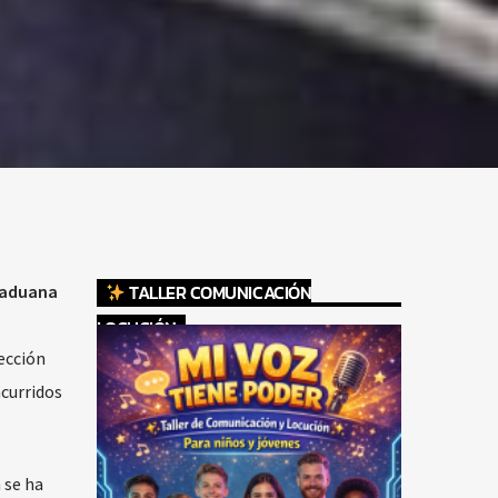
TALLER COMUNICACIÓN
a aduana
LOCUCIÓN
pección
curridos
 se ha