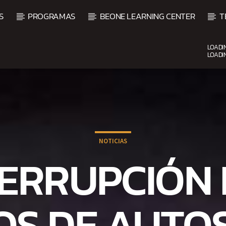
S
PROGRAMAS
BEONE LEARNING CENTER
T
LOADI
LOADI
CURRENT SHOW
UPCOMING SHOW
DJ MIX
B
12:00 AM
2:00 AM
2:00 
NOTICIAS
TERRUPCIÓN 
OS DE AUTOS