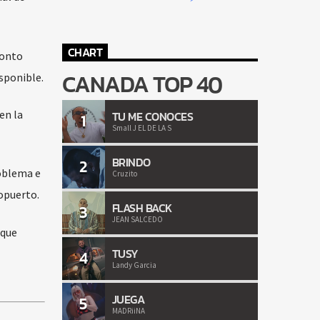
CHART
ronto
CANADA TOP 40
sponible.
en la
TU ME CONOCES
1
Small J EL DE LA S
BRINDO
2
roblema e
Cruzito
ropuerto.
FLASH BACK
3
JEAN SALCEDO
 que
TUSY
4
Landy Garcia
JUEGA
5
MADRiiNA