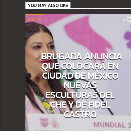
YOU MAY ALSO LIKE
MÉXICO
0
BRUGADA ANUNCIA
QUE COLOCARÁ EN
CIUDAD DE MÉXICO
NUEVAS
ESCULTURAS DEL
CHE Y DE FIDEL
CASTRO