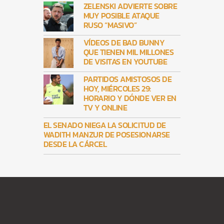
ZELENSKI ADVIERTE SOBRE
MUY POSIBLE ATAQUE
RUSO “MASIVO”
VÍDEOS DE BAD BUNNY
QUE TIENEN MIL MILLONES
DE VISITAS EN YOUTUBE
PARTIDOS AMISTOSOS DE
HOY, MIÉRCOLES 29:
HORARIO Y DÓNDE VER EN
TV Y ONLINE
EL SENADO NIEGA LA SOLICITUD DE
WADITH MANZUR DE POSESIONARSE
DESDE LA CÁRCEL