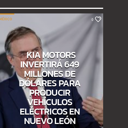
MÉXICO
0
KIA MOTORS
INVERTIRÁ 649
MILLONES DE
DÓLARES PARA
PRODUCIR
VEHÍCULOS
ELÉCTRICOS EN
NUEVO LEÓN