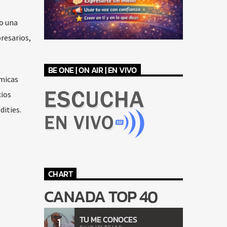
o una
resarios,
BE ONE | ON AIR | EN VIVO
ómicas
cios
ities.
CHART
CANADA TOP 40
TU ME CONOCES
1