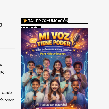
TALLER COMUNICACIÓN
O
LOCUCIÓN
 a
NPC)
marcando
ría tener