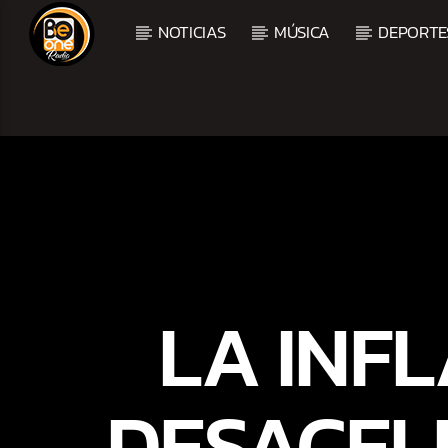
NOTICIAS
MÚSICA
DEPORTE
CURRENT TRACK
TITLE
ARTIST
CURRENT SHOW
BALADAS Y VALLENAT
LA INFL
2:00 PM
5:00 PM
DESACELE