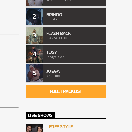
Small J EL DE LA S
BRINDO
2
Cruzito
FLASH BACK
3
JEAN SALCEDO
TUSY
4
Landy Garcia
JUEGA
5
MADRiiNA
FULL TRACKLIST
LIVE SHOWS
FREE STYLE