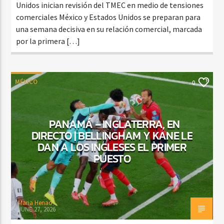
Unidos inician revisión del TMEC en medio de tensiones
comerciales México y Estados Unidos se preparan para
una semana decisiva en su relación comercial, marcada
por la primera […]
MÉXICO
0
PANAMÁ – INGLATERRA, EN
DIRECTO | BELLINGHAM Y KANE LE
DAN A LOS INGLESES EL PRIMER
PUESTO
Maria Henao
JUNE 27, 2026