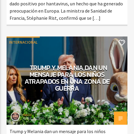
dado positivo por hantavirus, un hecho que ha generado
preocupación en Europa. La ministra de Sanidad de
Francia, Stéphanie Rist, confirmó que se […]
INTERNACIONAL
0
TRUMP Y MELANIA DAN UN
MENSAJE PARA LOS NIÑOS
ATRAPADOS EN UNA ZONA DE
GUERRA
rasco
APRIL 6, 2026
Trump y Melania dan un mensaje para los niños