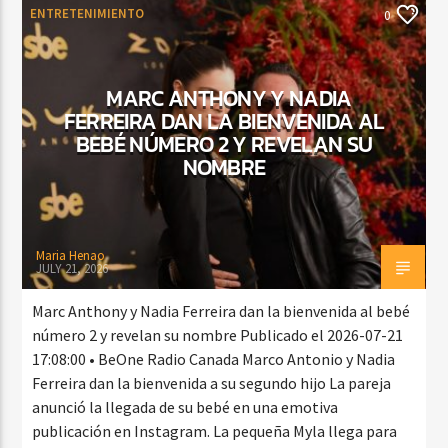
ENTRETENIMIENTO
0
MARC ANTHONY Y NADIA
FERREIRA DAN LA BIENVENIDA AL
BEBÉ NÚMERO 2 Y REVELAN SU
NOMBRE
Maria Henao
JULY 21, 2026
Marc Anthony y Nadia Ferreira dan la bienvenida al bebé
número 2 y revelan su nombre Publicado el 2026-07-21
17:08:00 • BeOne Radio Canada Marco Antonio y Nadia
Ferreira dan la bienvenida a su segundo hijo La pareja
anunció la llegada de su bebé en una emotiva
publicación en Instagram. La pequeña Myla llega para