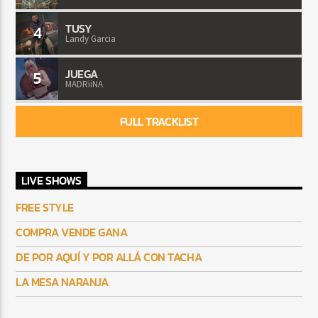
TUSY
4
Landy Garcia
JUEGA
5
MADRiiNA
FULL TRACKLIST
LIVE SHOWS
FREE STYLE
COMPRA VENDE GANA
DE POR AQUÍ Y POR ALLÁ CON TACHA
LA MESA NARANJA