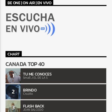
BE ONE | ON AIR | EN VIVO
CHART
CANADA TOP 40
TU ME CONOCES
1
Small J EL DE LA S
BRINDO
2
Cruzito
FLASH BACK
3
JEAN SALCEDO