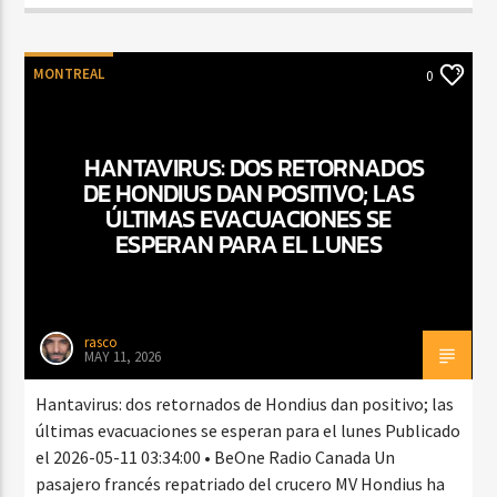
MONTREAL
0
HANTAVIRUS: DOS RETORNADOS
DE HONDIUS DAN POSITIVO; LAS
ÚLTIMAS EVACUACIONES SE
ESPERAN PARA EL LUNES
rasco
MAY 11, 2026
Hantavirus: dos retornados de Hondius dan positivo; las
últimas evacuaciones se esperan para el lunes Publicado
el 2026-05-11 03:34:00 • BeOne Radio Canada Un
pasajero francés repatriado del crucero MV Hondius ha