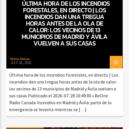
ÚLTIMA HORA DE LOS INCENDIOS
FORESTALES, EN DIRECTO | LOS
INCENDIOS DAN UNA TREGUA
HORAS ANTES DE LA OLA DE
CURRENT SHOW
CALOR: LOS VECINOS DE 13
FIESTA DJ MIX
MUNICIPIOS DE MADRID Y ÁVILA
9:00 PM
12:00 AM
VUELVEN A SUS CASAS
Maria Henao
JULY 28, 2026
Beone Radio
Última hora de los incendios forestales, en directo | Los
incendios dan una tregua horas antes de la ola de calor:
los vecinos de 13 municipios de Madrid y Ávila vuelven a
sus casas Publicado el 2026-07-28 10:49:00 • BeOne
Radio Canada Incendios en Madrid y Ávila: parte de la
emergencia se levanta mientras se […]