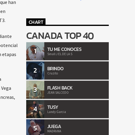
 que han
 en
T3.
CHART
CANADA TOP 40
diante
potencial
TU ME CONOCES
1
n etapas
Small J EL DE LA S
BRINDO
2
Cruzito
a
FLASH BACK
3
n Vega
JEAN SALCEDO
áncreas,
TUSY
4
Landy Garcia
JUEGA
5
MADRiiNA