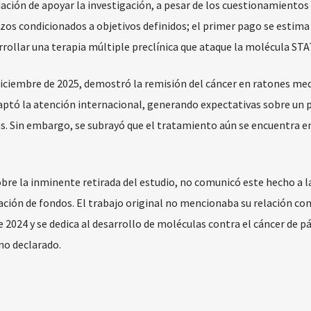
ación de apoyar la investigación, a pesar de los cuestionamientos
azos condicionados a objetivos definidos; el primer pago se estima
arrollar una terapia múltiple preclínica que ataque la molécula STA
iciembre de 2025, demostró la remisión del cáncer en ratones me
captó la atención internacional, generando expectativas sobre un 
s. Sin embargo, se subrayó que el tratamiento aún se encuentra e
obre la inminente retirada del estudio, no comunicó este hecho a l
ación de fondos. El trabajo original no mencionaba su relación co
e 2024 y se dedica al desarrollo de moléculas contra el cáncer de p
 no declarado.