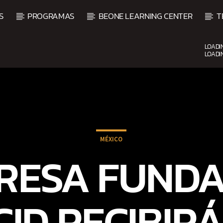
S
PROGRAMAS
BEONE LEARNING CENTER
T
LOADI
LOADI
CURRENT SHOW
VIBRAS TROPICALES
2:00 AM
4:00 AM
MÉXICO
RESA FUND
ID RECIBIRÁ 