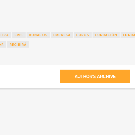
NTRA
CRIS
DONADOS
EMPRESA
EUROS
FUNDACIÓN
FUND
OR
RECIBIRÁ
AUTHOR'S ARCHIVE