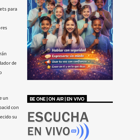
ets para
ores
rán
dador de
o
e un
BE ONE | ON AIR | EN VIVO
bacid con
ecido su