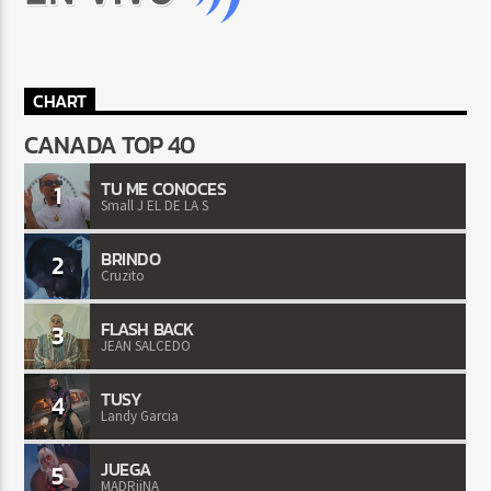
CHART
CANADA TOP 40
TU ME CONOCES
1
Small J EL DE LA S
BRINDO
2
Cruzito
FLASH BACK
3
JEAN SALCEDO
TUSY
4
Landy Garcia
JUEGA
5
MADRiiNA