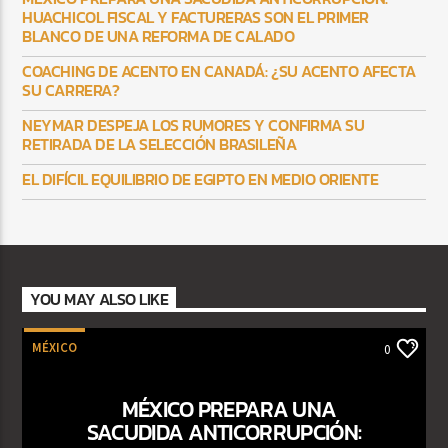
HUACHICOL FISCAL Y FACTURERAS SON EL PRIMER
BLANCO DE UNA REFORMA DE CALADO
COACHING DE ACENTO EN CANADÁ: ¿SU ACENTO AFECTA
SU CARRERA?
NEYMAR DESPEJA LOS RUMORES Y CONFIRMA SU
RETIRADA DE LA SELECCIÓN BRASILEÑA
EL DIFÍCIL EQUILIBRIO DE EGIPTO EN MEDIO ORIENTE
YOU MAY ALSO LIKE
MÉXICO
0
MÉXICO PREPARA UNA
SACUDIDA ANTICORRUPCIÓN: