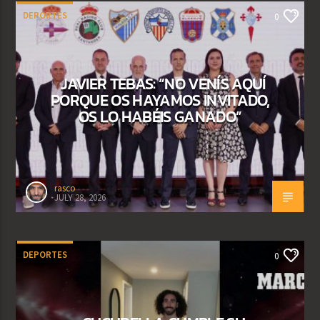
DEPORTES
0
JAVIER TEBAS: “NO VENÍS AQUÍ
PORQUE OS HAYAMOS INVITADO,
OS LO HABÉIS GANADO”
rasco
JULY 28, 2026
DEPORTES
0