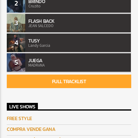
BRINDO
2
Cruzito
FLASH BACK
3
JEAN SALCEDO
TUSY
4
Landy Garcia
JUEGA
5
MADRiiNA
FULL TRACKLIST
LIVE SHOWS
FREE STYLE
COMPRA VENDE GANA