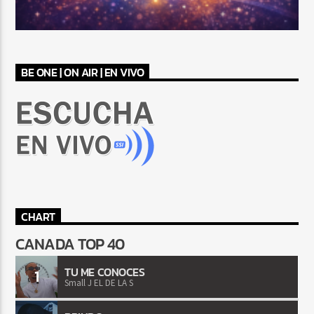
BE ONE | ON AIR | EN VIVO
CHART
CANADA TOP 40
TU ME CONOCES
1
Small J EL DE LA S