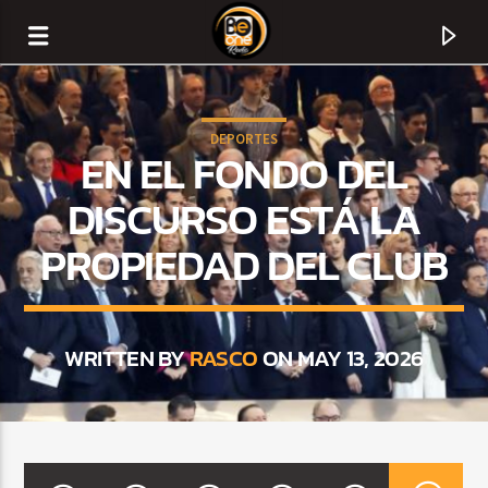
DEPORTES
EN EL FONDO DEL
DISCURSO ESTÁ LA
PROPIEDAD DEL CLUB
WRITTEN BY
RASCO
ON MAY 13, 2026
CURRENT TRACK
TITLE
ARTIST