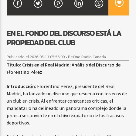
CURRENT SHOW
EN EL FONDO DEL DISCURSO ESTÁ LA
DJ MIX
12:00 AM
2:00 AM
PROPIEDAD DEL CLUB
Publicado el 2026-05-13 05:56:00 • BeOne Radio Canada
Título: Crisis en el Real Madrid: Análisis del Discurso de
Beone Radio
Florentino Pérez
Introducción:
Florentino Pérez, presidente del Real
Madrid, ha lanzado un discurso que resuena con los ecos de
un club en crisis. Al enfrentar constantes críticas, el
mandatario ha delineado un panorama complejo donde la
prensa se convierte en el chivo expiatorio de los fracasos
deportivos.