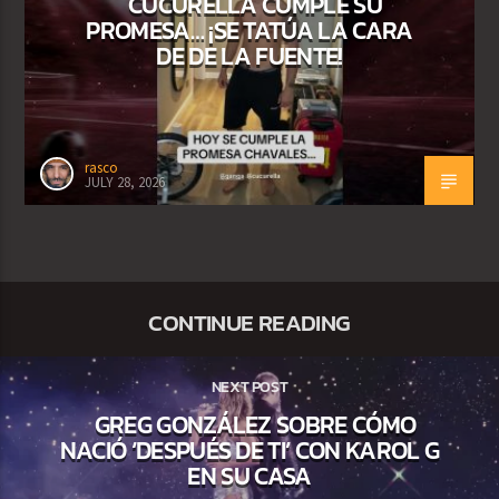
CUCURELLA CUMPLE SU
PROMESA… ¡SE TATÚA LA CARA
DE DE LA FUENTE!
rasco
JULY 28, 2026
CONTINUE READING
NEXT POST
GREG GONZÁLEZ SOBRE CÓMO
NACIÓ ‘DESPUÉS DE TI’ CON KAROL G
EN SU CASA