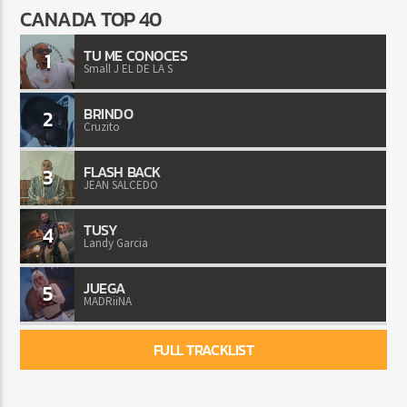
CANADA TOP 40
TU ME CONOCES
1
Small J EL DE LA S
BRINDO
2
Cruzito
FLASH BACK
3
JEAN SALCEDO
TUSY
4
Landy Garcia
JUEGA
5
MADRiiNA
FULL TRACKLIST