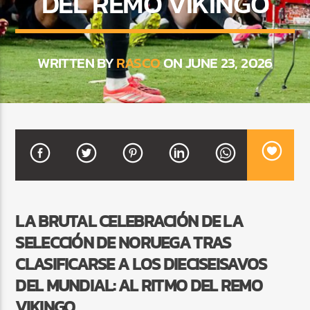
DEL REMO VIKINGO
CURRENT SHOW
WRITTEN BY
RASCO
ON JUNE 23, 2026
MEZCLA TROPICAL Y SALSA
1:00 PM
3:00 PM
Beone Radio
LA BRUTAL CELEBRACIÓN DE LA
SELECCIÓN DE NORUEGA TRAS
CLASIFICARSE A LOS DIECISEISAVOS
DEL MUNDIAL: AL RITMO DEL REMO
VIKINGO