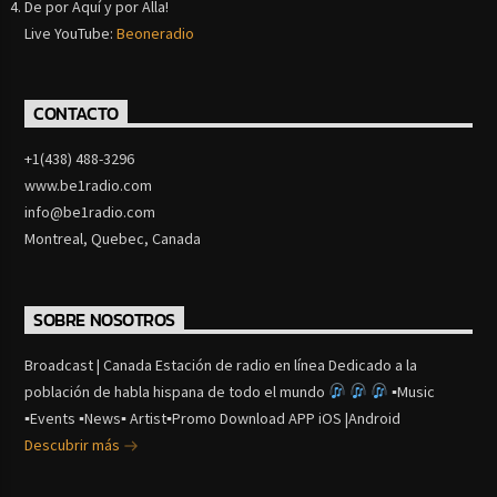
De por Aquí y por Alla!
Live YouTube:
Beoneradio
CONTACTO
+1(438) 488-3296
www.be1radio.com
info@be1radio.com
Montreal, Quebec, Canada
SOBRE NOSOTROS
Broadcast | Canada Estación de radio en línea Dedicado a la
población de habla hispana de todo el mundo
▪Music
▪Events ▪News▪ Artist▪Promo Download APP iOS |Android
Descubrir más