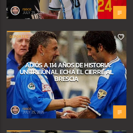
rasco
JULY 29, 2026
DEPORTES
0
ADIÓS A 114 AÑOS DE HISTORIA:
UN TRIBUNAL ECHA EL CIERRE AL
BRESCIA
rasco
JULY 29, 2026