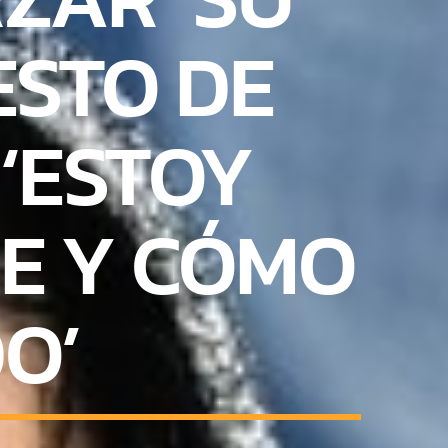
ESTO DE
 ‘ESTOY
E Y CÓMO
O’