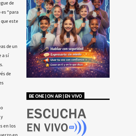
egue de
 es “para
 que este
eas de un
 a sí
s.
vés de
es
BE ONE | ON AIR | EN VIVO
ño
 y
s en los
fuerzo en