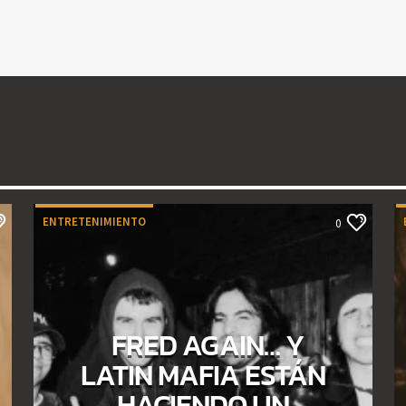
ENTRETENIMIENTO
0
FRED AGAIN… Y
LATIN MAFIA ESTÁN
HACIENDO UN