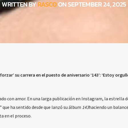
WRITTEN BY
RASCO
ON SEPTEMBER 24, 2025
orzar’ su carrera en el puesto de aniversario ‘143’: ‘Estoy orgul
do con amor. En una larga publicación en Instagram, la estrella d
o” que ha sentido desde que lanzó su álbum
143
haciendo un balance
ta en el proceso.