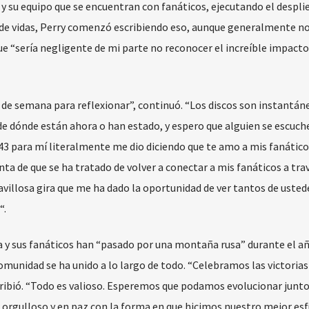
a y su equipo que se encuentran con fanáticos, ejecutando el despli
a de vidas, Perry comenzó escribiendo eso, aunque generalmente no
ue “sería negligente de mi parte no reconocer el increíble impacto
n de semana para reflexionar”, continuó. “Los discos son instantán
 de dónde están ahora o han estado, y espero que alguien se escuche
3 para mí literalmente me dio diciendo que te amo a mis fanático
ta de que se ha tratado de volver a conectar a mis fanáticos a tra
avillosa gira que me ha dado la oportunidad de ver tantos de usted
“.
la y sus fanáticos han “pasado por una montaña rusa” durante el a
munidad se ha unido a lo largo de todo. “Celebramos las victorias
cribió. “Todo es valioso. Esperemos que podamos evolucionar junto
ar orgulloso y en paz con la forma en que hicimos nuestro mejor es