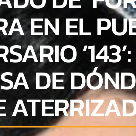
A EN EL PU
SARIO ‘143’:
SA DE DÓND
E ATERRIZAD