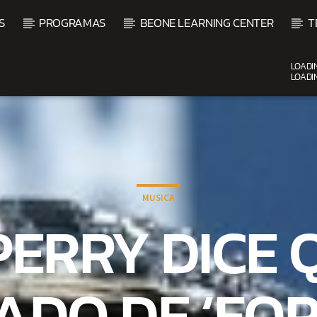
S
PROGRAMAS
BEONE LEARNING CENTER
T
LOADI
LOADI
CURRENT SHOW
UPCOMING SHOW
DJ MIX
B
12:00 AM
2:00 AM
2:00 
MUSICA
PERRY DICE 
ADO DE ‘FOR