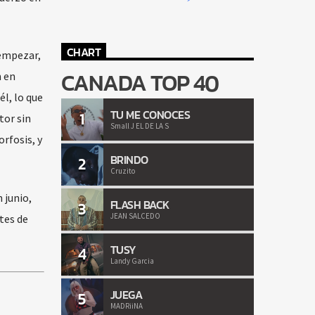
CHART
empezar,
CANADA TOP 40
n en
él, lo que
TU ME CONOCES
1
tor sin
Small J EL DE LA S
rfosis, y
BRINDO
2
Cruzito
 junio,
FLASH BACK
3
JEAN SALCEDO
tes de
TUSY
4
Landy Garcia
JUEGA
5
MADRiiNA