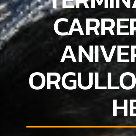
CARRER
ANIVER
ORGULLO
H