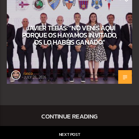
JAVIER TEBAS: “NO VENÍS AQUÍ
PORQUE OS HAYAMOS INVITADO,
OS LO HABÉIS GANADO”
rasco
JULY 28, 2026
CONTINUE READING
NEXT POST