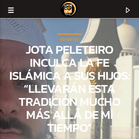
DEPORTES
JOTA PELETEIRO
INCULCA LA FE
ISLÁMICA A SUS HIJOS:
“LLEVARÁN ESTA
TRADICIÓN MUCHO
MÁS ALLÁ DE MI
CURRENT TRACK
TIEMPO”
TITLE
ARTIST