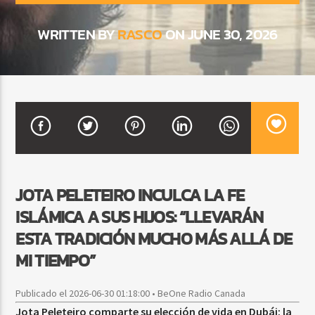
WRITTEN BY
RASCO
ON JUNE 30, 2026
CURRENT SHOW
SALSA MATUTINA
6:00 AM
9:00 AM
Beone Radio
JOTA PELETEIRO INCULCA LA FE
ISLÁMICA A SUS HIJOS: “LLEVARÁN
ESTA TRADICIÓN MUCHO MÁS ALLÁ DE
MI TIEMPO”
Publicado el 2026-06-30 01:18:00 • BeOne Radio Canada
Jota Peleteiro comparte su elección de vida en Dubái: la