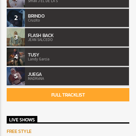
Small J EL DE LA S
BRINDO
2
Cruzito
FLASH BACK
3
JEAN SALCEDO
TUSY
4
Landy Garcia
JUEGA
5
MADRiiNA
FULL TRACKLIST
LIVE SHOWS
FREE STYLE