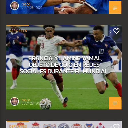
rasco
JULY 29, 2026
DEPORTES
0
FRANCIA Y LAMINE YAMAL,
OBJETO DE ODIO EN REDES
SOCIALES DURANTE EL MUNDIAL
rasco
JULY 28, 2026
DEPORTES
0