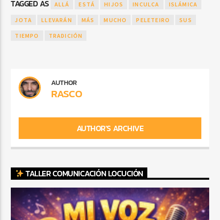
TAGGED AS
ALLÁ
ESTÁ
HIJOS
INCULCA
ISLÁMICA
JOTA
LLEVARÁN
MÁS
MUCHO
PELETEIRO
SUS
TIEMPO
TRADICIÓN
AUTHOR
RASCO
AUTHOR'S ARCHIVE
TALLER COMUNICACIÓN LOCUCIÓN