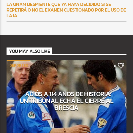
LA UNAM DESMIENTE QUE YA HAYA DECIDIDO SI SE
REPETIRÁ O NO EL EXAMEN CUESTIONADO POR EL USO DE
LA IA
YOU MAY ALSO LIKE
DEPORTES
0
ADIÓS A 114 AÑOS DE HISTORIA:
UN TRIBUNAL ECHA EL CIERRE AL
BRESCIA