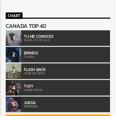
CHART
CANADA TOP 40
TU ME CONOCES
1
Small J EL DE LA S
BRINDO
2
Cruzito
FLASH BACK
3
JEAN SALCEDO
TUSY
4
Landy Garcia
JUEGA
5
MADRiiNA