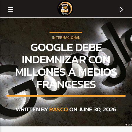
INTERNACIONAL
GOOGLE DEBE
INDEMNIZAR CON
MILLONES A MEDIOS
FRANCESES
WRITTEN BY
RASCO
ON JUNE 30, 2026
CURRENT TRACK
TITLE
ARTIST