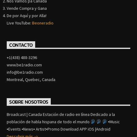
Nos Vamos pa Canada
Vende Compra y Gana
De por Aquí y por Alla!
Live YouTube:
Beoneradio
CONTACTO
+1(438) 488-3296
www.be1radio.com
info@be1radio.com
Montreal, Quebec, Canada
SOBRE NOSOTROS
Broadcast | Canada Estación de radio en línea Dedicado a la
población de habla hispana de todo el mundo
▪Music
▪Events ▪News▪ Artist▪Promo Download APP iOS |Android
Descubrir más