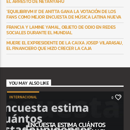
EL ARRESTO DE NETANYAHU
‘EQUILIBRIVM II’ DE ANITTA GANA LA VOTACIÓN DE LOS
FANS COMO MEJOR ENCUESTA DE MÚSICA LATINA NUEVA
FRANCIA Y LAMINE YAMAL, OBJETO DE ODIO EN REDES
SOCIALES DURANTE EL MUNDIAL
MUERE EL EXPRESIDENTE DE LA CAIXA JOSEP VILARASAU,
EL FINANCIERO QUE HIZO CRECER LA CAJA
YOU MAY ALSO LIKE
INTERNACIONAL
0
ENCUESTA ESTIMA CUÁNTOS