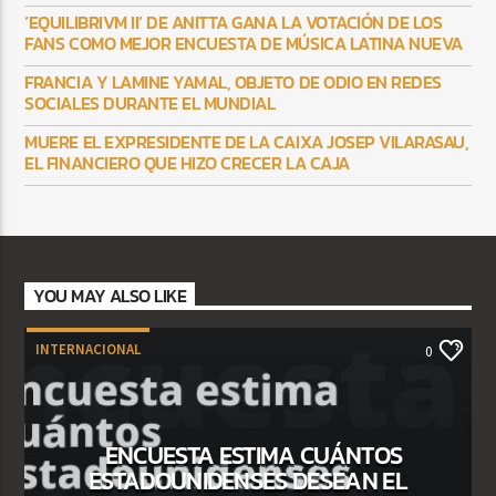
‘EQUILIBRIVM II’ DE ANITTA GANA LA VOTACIÓN DE LOS
FANS COMO MEJOR ENCUESTA DE MÚSICA LATINA NUEVA
FRANCIA Y LAMINE YAMAL, OBJETO DE ODIO EN REDES
SOCIALES DURANTE EL MUNDIAL
MUERE EL EXPRESIDENTE DE LA CAIXA JOSEP VILARASAU,
EL FINANCIERO QUE HIZO CRECER LA CAJA
YOU MAY ALSO LIKE
INTERNACIONAL
0
ENCUESTA ESTIMA CUÁNTOS
ESTADOUNIDENSES DESEAN EL