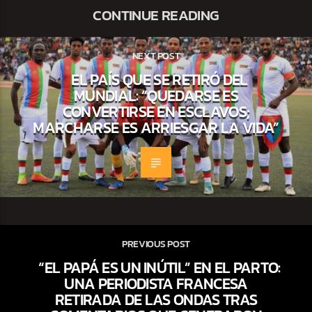
CONTINUE READING
NEXT POST
EL PAÍS QUE SE RETIRÓ DEL
MUNDIAL: “QUEDARSE ES
CONVERTIRSE EN ESCLAVOS;
MARCHARSE ES ARRIESGAR LA VIDA”
PREVIOUS POST
“EL PAPÁ ES UN INÚTIL” EN EL PARTO:
UNA PERIODISTA FRANCESA
RETIRADA DE LAS ONDAS TRAS