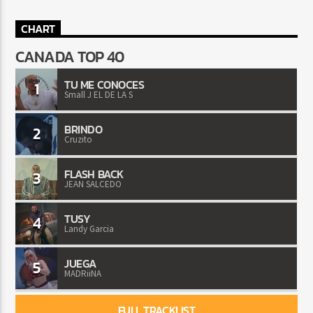
CHART
CANADA TOP 40
TU ME CONOCES
1
Small J EL DE LA S
BRINDO
2
Cruzito
FLASH BACK
3
JEAN SALCEDO
TUSY
4
Landy Garcia
JUEGA
5
MADRiiNA
FULL TRACKLIST