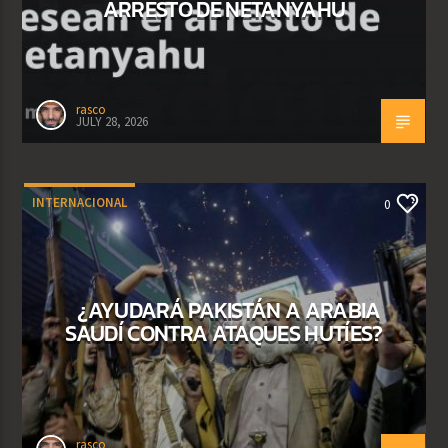
ARRESTO DE NETANYAHU
rasco
JULY 28, 2026
INTERNACIONAL
0
¿AYUDARÁ PAKISTÁN A ARABIA
SAUDÍ CONTRA ATAQUES HUTÍES?
rasco