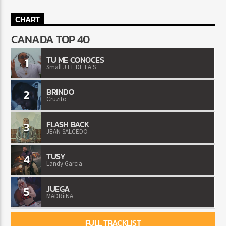
CHART
CANADA TOP 40
TU ME CONOCES
1
Small J EL DE LA S
BRINDO
2
Cruzito
FLASH BACK
3
JEAN SALCEDO
TUSY
4
Landy Garcia
JUEGA
5
MADRiiNA
FULL TRACKLIST