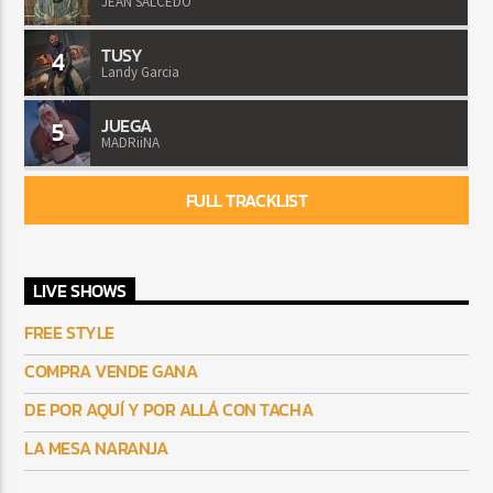
JEAN SALCEDO
TUSY
4
Landy Garcia
JUEGA
5
MADRiiNA
FULL TRACKLIST
LIVE SHOWS
FREE STYLE
COMPRA VENDE GANA
DE POR AQUÍ Y POR ALLÁ CON TACHA
LA MESA NARANJA