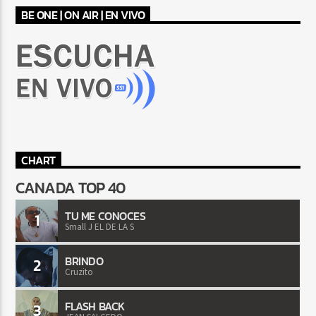
BE ONE | ON AIR | EN VIVO
CHART
CANADA TOP 40
TU ME CONOCES
1
Small J EL DE LA S
BRINDO
2
Cruzito
FLASH BACK
3