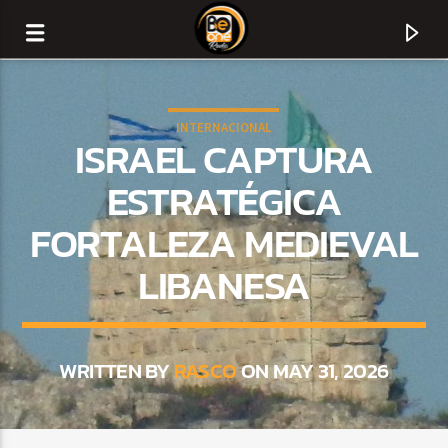
INTERNACIONAL
ISRAEL CAPTURA
ESTRATÉGICA
FORTALEZA MEDIEVAL
LIBANESA
WRITTEN BY
RASCO
ON MAY 31, 2026
CURRENT TRACK
TITLE
ARTIST