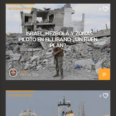
INTERNACIONAL
0
ISRAEL, HEZBOLÁ Y ZONAS
PILOTO EN EL LÍBANO, ¿UN BUEN
PLAN?
rasco
JULY 29, 2026
INTERNACIONAL
0