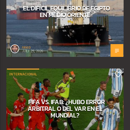
EL DIFÍCIL EQUILIBRIO DE EGIPTO
EN MEDIO ORIENTE
rasco
JULY 29, 2026
INTERNACIONAL
0
FIFA VS. IFAB: ¿HUBO ERROR
ARBITRAL O DEL VAR EN EL
MUNDIAL?