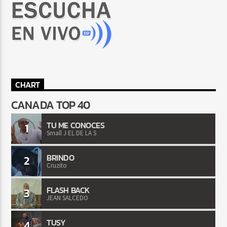
CHART
CANADA TOP 40
TU ME CONOCES
1
Small J EL DE LA S
BRINDO
2
Cruzito
FLASH BACK
3
JEAN SALCEDO
TUSY
4