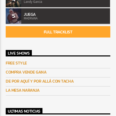
Landy Garcia
JUEGA
5
MADRiiNA
FULL TRACKLIST
LIVE SHOWS
FREE STYLE
COMPRA VENDE GANA
DE POR AQUÍ Y POR ALLÁ CON TACHA
LA MESA NARANJA
ULTIMAS NOTICIAS