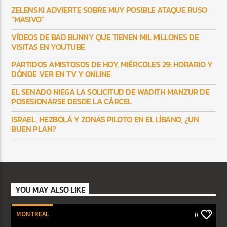
ZELENSKI ADVIERTE SOBRE MUY POSIBLE ATAQUE RUSO
“MASIVO”
VÍDEOS DE BAD BUNNY QUE TIENEN MIL MILLONES DE
VISITAS EN YOUTUBE
PARTIDOS AMISTOSOS DE HOY, MIÉRCOLES 29: HORARIO Y
DÓNDE VER EN TV Y ONLINE
EL SENADO NIEGA LA SOLICITUD DE WADITH MANZUR DE
POSESIONARSE DESDE LA CÁRCEL
ISRAEL, HEZBOLÁ Y ZONAS PILOTO EN EL LÍBANO, ¿UN
BUEN PLAN?
YOU MAY ALSO LIKE
MONTREAL
0