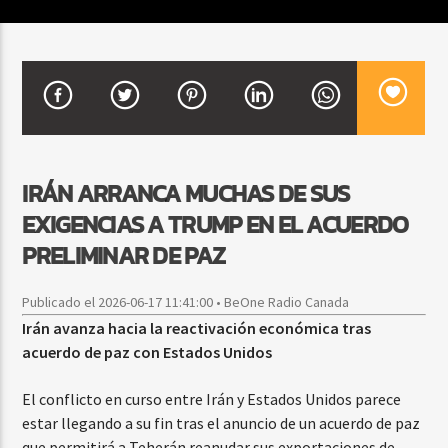
CURRENT SHOW
DJ MIX
12:00 AM
2:00 AM
IRÁN ARRANCA MUCHAS DE SUS
EXIGENCIAS A TRUMP EN EL ACUERDO
Beone Radio
PRELIMINAR DE PAZ
Publicado el 2026-06-17 11:41:00 • BeOne Radio Canada
Irán avanza hacia la reactivación económica tras
acuerdo de paz con Estados Unidos
El conflicto en curso entre Irán y Estados Unidos parece
estar llegando a su fin tras el anuncio de un acuerdo de paz
que permitirá a Teherán reanudar sus exportaciones de