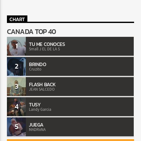
CHART
CANADA TOP 40
TU ME CONOCES
1
Small J EL DE LA S
BRINDO
2
Cruzito
FLASH BACK
3
JEAN SALCEDO
TUSY
4
Landy Garcia
JUEGA
5
MADRiiNA