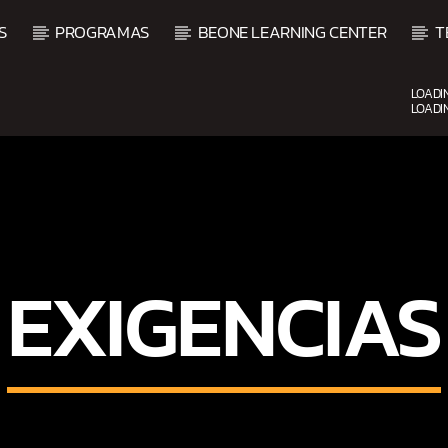
S
PROGRAMAS
BEONE LEARNING CENTER
T
LOADI
LOADI
CURRENT SHOW
UPCOMING SHOW
DJ MIX
VI
12:00 AM
2:00 AM
2:00 
EXIGENCIAS