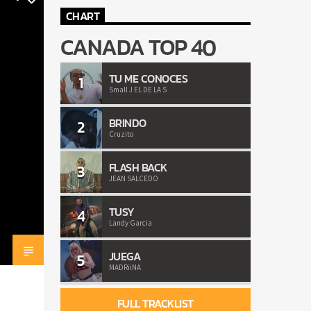
CHART
CANADA TOP 40
TU ME CONOCES
1
Small J EL DE LA S
BRINDO
2
Cruzito
FLASH BACK
3
JEAN SALCEDO
TUSY
4
Landy Garcia
JUEGA
5
MADRiiNA
FULL TRACKLIST