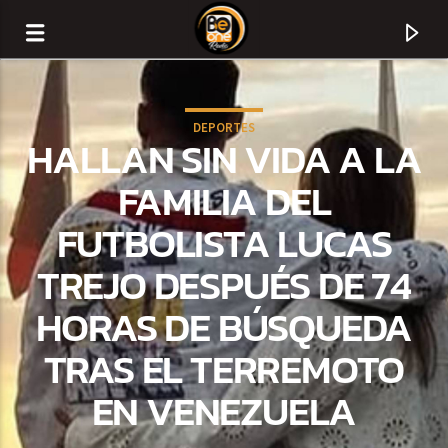
DEPORTES
HALLAN SIN VIDA A LA
FAMILIA DEL
FUTBOLISTA LUCAS
TREJO DESPUÉS DE 74
HORAS DE BÚSQUEDA
TRAS EL TERREMOTO
CURRENT TRACK
EN VENEZUELA
TITLE
ARTIST