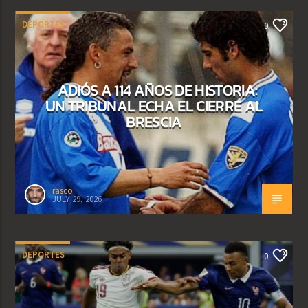
DEPORTES
0
ADIÓS A 114 AÑOS DE HISTORIA:
UN TRIBUNAL ECHA EL CIERRE AL
BRESCIA
rasco
JULY 29, 2026
DEPORTES
0