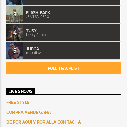
FLASH BACK
3
JEAN SALCEDO
TUSY
4
Landy Garcia
JUEGA
5
MADRiiNA
FULL TRACKLIST
LIVE SHOWS
FREE STYLE
COMPRA VENDE GANA
DE POR AQUÍ Y POR ALLÁ CON TACHA