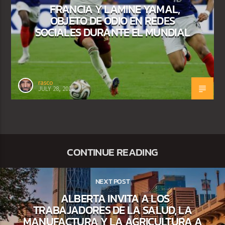
FRANCIA Y LAMINE YAMAL,
OBJETO DE ODIO EN REDES
SOCIALES DURANTE EL MUNDIAL
rasco
JULY 28, 2026
CONTINUE READING
NEXT POST
ALBERTA INVITA A LOS
TRABAJADORES DE LA SALUD, LA
MANUFACTURA Y LA AGRICULTURA A