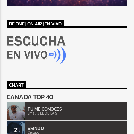
BE ONE | ON AIR | EN VIVO
CHART
CANADA TOP 40
TU ME CONOCES
1
Small J EL DE LA S
BRINDO
2
Cruzito