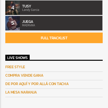
TUSY
4
Landy Garcia
JUEGA
5
MADRiiNA
FULL TRACKLIST
LIVE SHOWS
FREE STYLE
COMPRA VENDE GANA
DE POR AQUÍ Y POR ALLÁ CON TACHA
LA MESA NARANJA