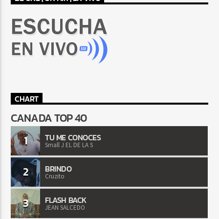
CHART
CANADA TOP 40
TU ME CONOCES
1
Small J EL DE LA S
BRINDO
2
Cruzito
FLASH BACK
3
JEAN SALCEDO