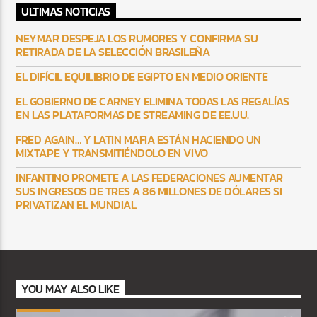
ULTIMAS NOTICIAS
NEYMAR DESPEJA LOS RUMORES Y CONFIRMA SU
RETIRADA DE LA SELECCIÓN BRASILEÑA
EL DIFÍCIL EQUILIBRIO DE EGIPTO EN MEDIO ORIENTE
EL GOBIERNO DE CARNEY ELIMINA TODAS LAS REGALÍAS
EN LAS PLATAFORMAS DE STREAMING DE EE.UU.
FRED AGAIN… Y LATIN MAFIA ESTÁN HACIENDO UN
MIXTAPE Y TRANSMITIÉNDOLO EN VIVO
INFANTINO PROMETE A LAS FEDERACIONES AUMENTAR
SUS INGRESOS DE TRES A 86 MILLONES DE DÓLARES SI
PRIVATIZAN EL MUNDIAL
YOU MAY ALSO LIKE