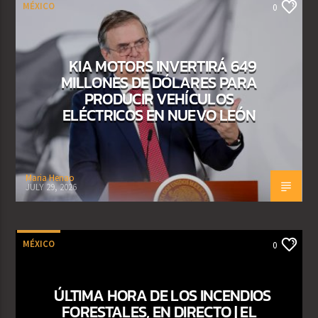
MÉXICO
0
KIA MOTORS INVERTIRÁ 649
MILLONES DE DÓLARES PARA
PRODUCIR VEHÍCULOS
ELÉCTRICOS EN NUEVO LEÓN
Maria Henao
JULY 29, 2026
MÉXICO
0
ÚLTIMA HORA DE LOS INCENDIOS
FORESTALES, EN DIRECTO | EL