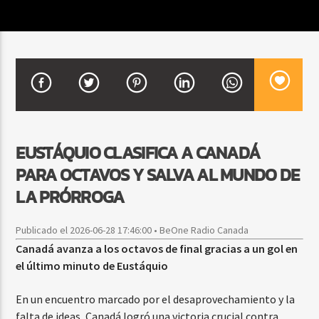
CURRENT SHOW
MEZCLA TROPICAL Y SALSA
1:00 PM
3:00 PM
EUSTÁQUIO CLASIFICA A CANADÁ
PARA OCTAVOS Y SALVA AL MUNDO DE
Beone Radio
LA PRÓRROGA
Publicado el 2026-06-28 17:46:00 • BeOne Radio Canada
Canadá avanza a los octavos de final gracias a un gol en
el último minuto de Eustáquio
En un encuentro marcado por el desaprovechamiento y la
falta de ideas, Canadá logró una victoria crucial contra