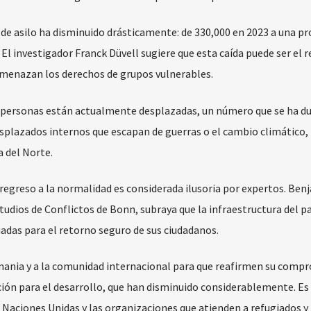
 de asilo ha disminuido drásticamente: de 330,000 en 2023 a una p
 El investigador Franck Düvell sugiere que esta caída puede ser el 
menazan los derechos de grupos vulnerables.
e personas están actualmente desplazadas, un número que se ha d
esplazados internos que escapan de guerras o el cambio climático,
 del Norte.
un regreso a la normalidad es considerada ilusoria por expertos. Ben
tudios de Conflictos de Bonn, subraya que la infraestructura del pa
uadas para el retorno seguro de sus ciudadanos.
mania y a la comunidad internacional para que reafirmen su comp
ción para el desarrollo, que han disminuido considerablemente. Es
s Naciones Unidas y las organizaciones que atienden a refugiados y