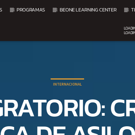
S
PROGRAMAS
BEONE LEARNING CENTER
T
LOADI
LOADI
CURRENT SHOW
VIBRAS TROPICALES
2:00 AM
4:00 AM
INTERNACIONAL
GRATORIO: CR
ICA DE ASILO