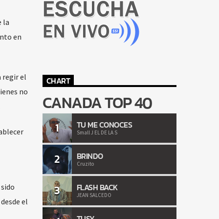
 la
ento en
regir el
CHART
uienes no
CANADA TOP 40
.
TU ME CONOCES
1
ablecer
Small J EL DE LA S
BRINDO
2
Cruzito
FLASH BACK
 sido
3
JEAN SALCEDO
 desde el
TUSY