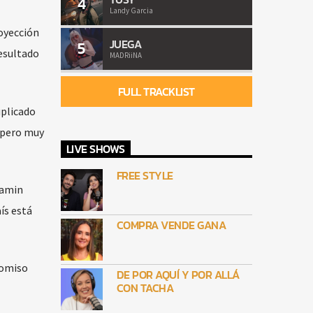
4
Landy Garcia
royección
JUEGA
5
resultado
MADRiiNA
FULL TRACKLIST
uplicado
 pero muy
LIVE SHOWS
FREE STYLE
jamin
ís está
COMPRA VENDE GANA
romiso
DE POR AQUÍ Y POR ALLÁ
CON TACHA