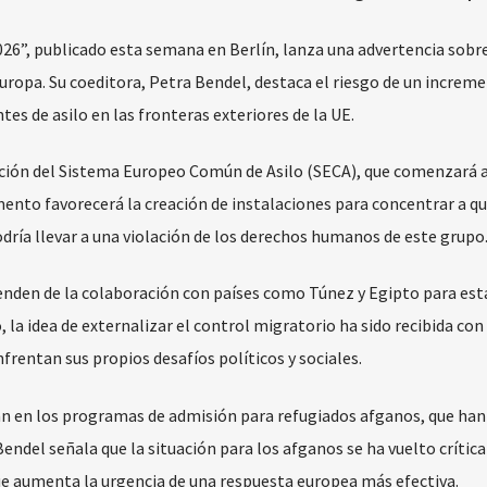
6”, publicado esta semana en Berlín, lanza una advertencia sobre
Europa. Su coeditora, Petra Bendel, destaca el riesgo de un increm
tes de asilo en las fronteras exteriores de la UE.
ción del Sistema Europeo Común de Asilo (SECA), que comenzará a 
amento favorecerá la creación de instalaciones para concentrar a q
odría llevar a una violación de los derechos humanos de este grupo
penden de la colaboración con países como Túnez y Egipto para est
 la idea de externalizar el control migratorio ha sido recibida con
frentan sus propios desafíos políticos y sociales.
n en los programas de admisión para refugiados afganos, que han
ndel señala que la situación para los afganos se ha vuelto crítica
que aumenta la urgencia de una respuesta europea más efectiva.