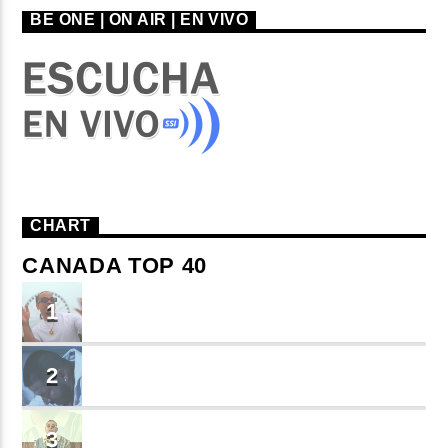
BE ONE | ON AIR | EN VIVO
CHART
CANADA TOP 40
TU ME CONOCES
1
Small J EL DE LA S
BRINDO
2
Cruzito
FLASH BACK
3