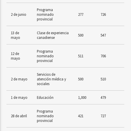
Programa
2 de junio
nominado
277
726
provincial
13 de
Clase de experiencia
500
547
mayo
canadiense
Programa
12 de
nominado
511
706
mayo
provincial
Servicios de
2 de mayo
atención médica y
500
510
sociales
1 de mayo
Educación
1,000
479
Programa
28 de abril
nominado
421
727
provincial