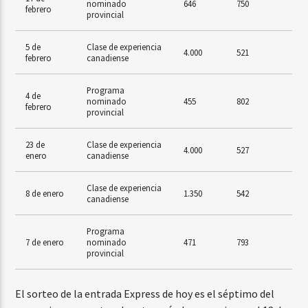
nominado
646
750
febrero
provincial
5 de
Clase de experiencia
4.000
521
febrero
canadiense
Programa
4 de
nominado
455
802
febrero
provincial
23 de
Clase de experiencia
4.000
527
enero
canadiense
Clase de experiencia
8 de enero
1.350
542
canadiense
Programa
7 de enero
nominado
471
793
provincial
El sorteo de la entrada Express de hoy es el séptimo del