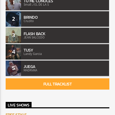
TU ME CONOCES
1
Small J EL DE LA S
BRINDO
2
Cruzito
FLASH BACK
3
JEAN SALCEDO
TUSY
4
Landy Garcia
JUEGA
5
MADRiiNA
FULL TRACKLIST
LIVE SHOWS
FREE STYLE