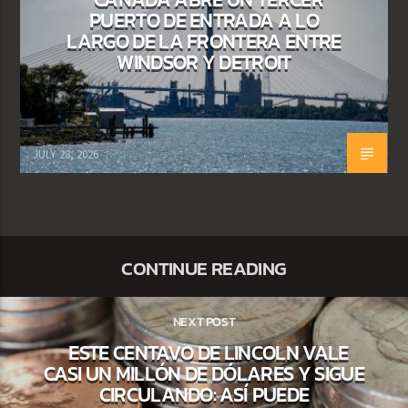
PUERTO DE ENTRADA A LO
LARGO DE LA FRONTERA ENTRE
WINDSOR Y DETROIT
JULY 28, 2026
CONTINUE READING
NEXT POST
ESTE CENTAVO DE LINCOLN VALE
CASI UN MILLÓN DE DÓLARES Y SIGUE
CIRCULANDO: ASÍ PUEDE