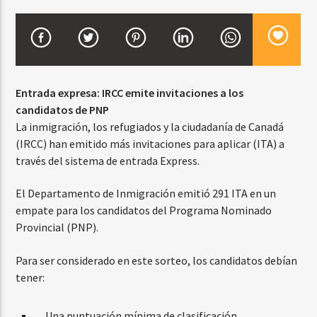
CURRENT SHOW
BALADAS Y VALLENATO
Entrada expresa: IRCC emite invitaciones a los
2:00 PM
5:00 PM
candidatos de PNP
La inmigración, los refugiados y la ciudadanía de Canadá
(IRCC) han emitido más invitaciones para aplicar (ITA) a
través del sistema de entrada Express.
Beone Radio
El Departamento de Inmigración emitió 291 ITA en un
empate para los candidatos del Programa Nominado
Provincial (PNP).
Para ser considerado en este sorteo, los candidatos debían
tener:
Una puntuación mínima de clasificación