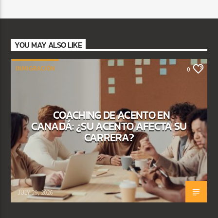
YOU MAY ALSO LIKE
INMIGRACIÓN
0
COACHING DE ACENTO EN
CANADÁ: ¿SU ACENTO AFECTA SU
CARRERA?
JULY 29, 2026