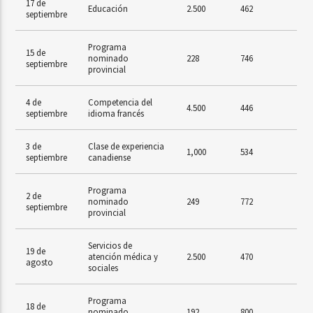
17 de
Educación
2.500
462
septiembre
Programa
15 de
nominado
228
746
septiembre
provincial
4 de
Competencia del
4.500
446
septiembre
idioma francés
3 de
Clase de experiencia
1,000
534
septiembre
canadiense
Programa
2 de
nominado
249
772
septiembre
provincial
Servicios de
19 de
atención médica y
2.500
470
agosto
sociales
Programa
18 de
nominado
192
800