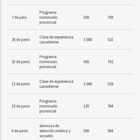
Programa
7 de julio
nominado
356
750
provincial
Clase de experiencia
26 de junio
3.000
521
canadiense
Programa
23 de junio
nominado
503
742
provincial
Clase de experiencia
12 de junio
3.000
529
canadiense
Programa
10 de junio
nominado
125
784
provincial
Servicios de
4 de junio
atención médica y
500
504
sociales