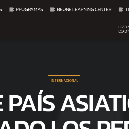
S
PROGRAMAS
BEONE LEARNING CENTER
T
LOADI
LOADI
CURRENT SHOW
VIBRAS TROPICALES
2:00 AM
4:00 AM
INTERNACIONAL
E PAÍS ASIAT
DO LOS PE