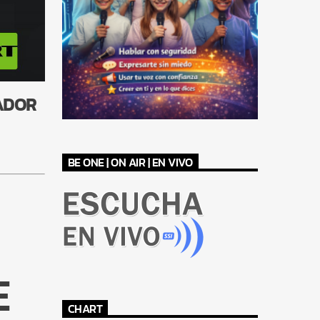
RADOR
BE ONE | ON AIR | EN VIVO
E
CHART