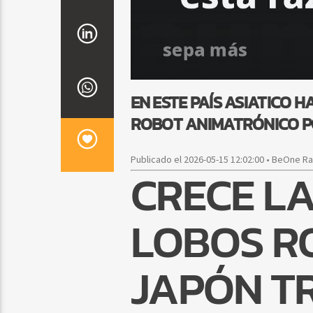
EN ESTE PAÍS ASIATICO
ROBOT ANIMATRÓNICO P
Publicado el 2026-05-15 12:02:00 • BeOne R
CRECE L
LOBOS R
JAPÓN T