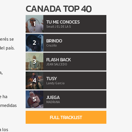
CANADA TOP 40
TU ME CONOCES
1
Small J EL DE LA S
erés se
BRINDO
2
Cruzito
el país.
FLASH BACK
3
JEAN SALCEDO
a,
TUSY
4
Landy Garcia
e ha
JUEGA
5
MADRiiNA
 medidas
FULL TRACKLIST
 los