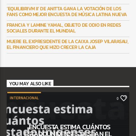
‘EQUILIBRIVM II’ DE ANITTA GANA LA VOTACIÓN DE LOS
FANS COMO MEJOR ENCUESTA DE MÚSICA LATINA NUEVA
FRANCIA Y LAMINE YAMAL, OBJETO DE ODIO EN REDES
SOCIALES DURANTE EL MUNDIAL
MUERE EL EXPRESIDENTE DE LA CAIXA JOSEP VILARASAU,
EL FINANCIERO QUE HIZO CRECER LA CAJA
YOU MAY ALSO LIKE
INTERNACIONAL
0
ENCUESTA ESTIMA CUÁNTOS
ESTADOUNIDENSES DESEAN EL