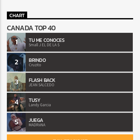
CHART
CANADA TOP 40
TU ME CONOCES
1
Small J EL DE LA S
BRINDO
2
Cruzito
FLASH BACK
3
JEAN SALCEDO
TUSY
4
Landy Garcia
JUEGA
5
MADRiiNA