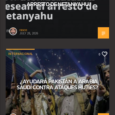
ARRESTO DE NETANYAHU
rasco
JULY 28, 2026
INTERNACIONAL
0
¿AYUDARÁ PAKISTÁN A ARABIA
SAUDÍ CONTRA ATAQUES HUTÍES?