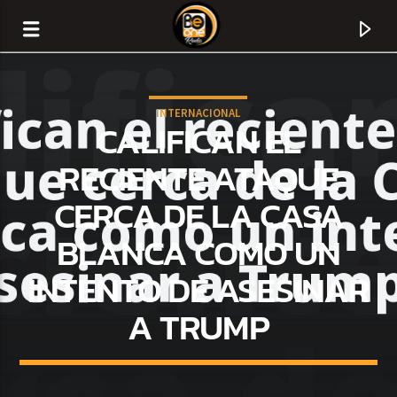
INTERNACIONAL
CALIFICAN EL
RECIENTE ATAQUE
CERCA DE LA CASA
BLANCA COMO UN
INTENTO DE ASESINAR
A TRUMP
CURRENT TRACK
TITLE
ARTIST