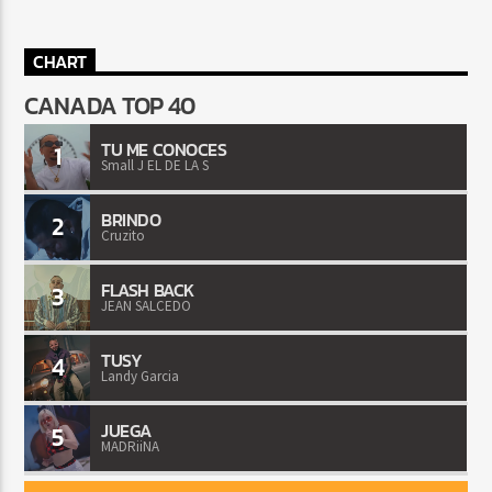
CHART
CANADA TOP 40
TU ME CONOCES
1
Small J EL DE LA S
BRINDO
2
Cruzito
FLASH BACK
3
JEAN SALCEDO
TUSY
4
Landy Garcia
JUEGA
5
MADRiiNA