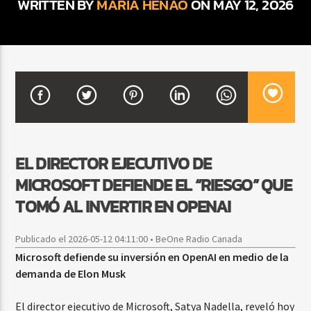
WRITTEN BY
MARIA HENAO
ON MAY 12, 2026
CURRENT SHOW
FIESTA DJ MIX
9:00 PM
12:00 AM
EL DIRECTOR EJECUTIVO DE
Beone Radio
MICROSOFT DEFIENDE EL “RIESGO” QUE
TOMÓ AL INVERTIR EN OPENAI
Publicado el 2026-05-12 04:11:00 • BeOne Radio Canada
Microsoft defiende su inversión en OpenAI en medio de la
demanda de Elon Musk
El director ejecutivo de Microsoft, Satya Nadella, reveló hoy