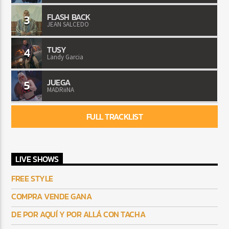
FLASH BACK
3
JEAN SALCEDO
TUSY
4
Landy Garcia
JUEGA
5
MADRiiNA
FULL TRACKLIST
LIVE SHOWS
FREE STYLE
COMPRA VENDE GANA
DE POR AQUÍ Y POR ALLÁ CON TACHA