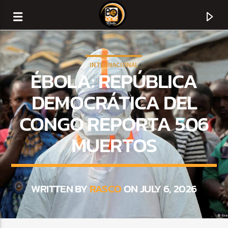
INTERNACIONAL
ÉBOLA: REPÚBLICA
DEMOCRÁTICA DEL
CONGO REPORTA 506
MUERTOS
WRITTEN BY
RASCO
ON JULY 6, 2026
CURRENT TRACK
TITLE
ARTIST