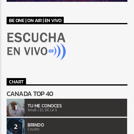
BE ONE | ON AIR | EN VIVO
CHART
CANADA TOP 40
TU ME CONOCES
1
Small J EL DE LA S
BRINDO
2
Cruzito