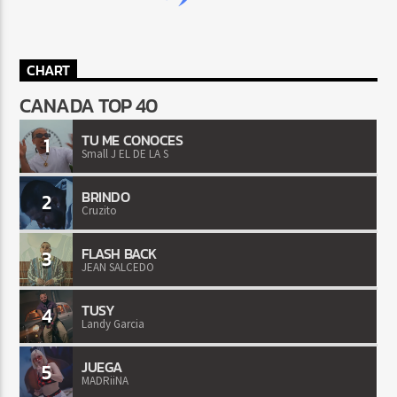
CHART
CANADA TOP 40
TU ME CONOCES
1
Small J EL DE LA S
BRINDO
2
Cruzito
FLASH BACK
3
JEAN SALCEDO
TUSY
4
Landy Garcia
JUEGA
5
MADRiiNA