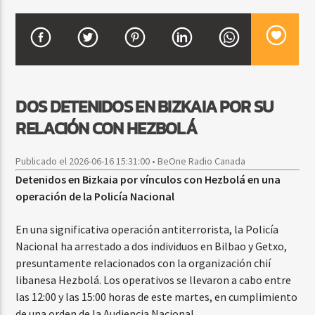
CURRENT SHOW
FIESTA DJ MIX
9:00 PM
12:00 AM
DOS DETENIDOS EN BIZKAIA POR SU
RELACIÓN CON HEZBOLÁ
Publicado el 2026-06-16 15:31:00 • BeOne Radio Canada
Beone Radio
Detenidos en Bizkaia por vínculos con Hezbolá en una
operación de la Policía Nacional
En una significativa operación antiterrorista, la Policía
Nacional ha arrestado a dos individuos en Bilbao y Getxo,
presuntamente relacionados con la organización chií
libanesa Hezbolá. Los operativos se llevaron a cabo entre
las 12:00 y las 15:00 horas de este martes, en cumplimiento
de una orden de la Audiencia Nacional.