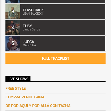
FLASH BACK
3
JEAN SALCEDO
TUSY
4
Landy Garcia
JUEGA
5
MADRiiNA
FULL TRACKLIST
LIVE SHOWS
FREE STYLE
COMPRA VENDE GANA
DE POR AQUÍ Y POR ALLÁ CON TACHA