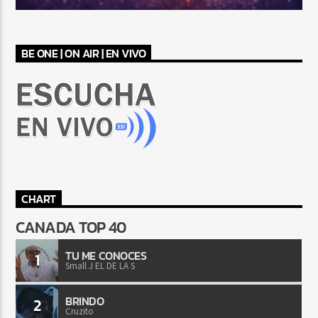
BE ONE | ON AIR | EN VIVO
CHART
CANADA TOP 40
TU ME CONOCES
1
Small J EL DE LA S
BRINDO
2
Cruzito