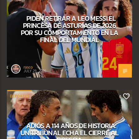
PIDEN RETIRAR A LEO MESSI EL
PRINCESA DE ASTURIAS DE 2026
POR SU COMPORTAMIENTO EN LA
FINAL DEL MUNDIAL
rasco
JULY 29, 2026
DEPORTES
0
ADIÓS A 114 AÑOS DE HISTORIA:
UN TRIBUNAL ECHA EL CIERRE AL