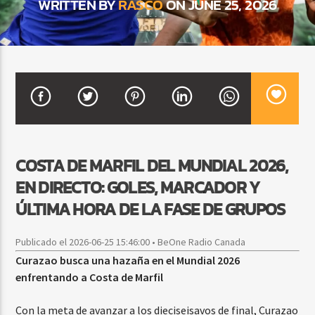
WRITTEN BY
RASCO
ON JUNE 25, 2026
CURRENT SHOW
BALADAS Y VALLENATO
3:00 PM
5:00 PM
COSTA DE MARFIL DEL MUNDIAL 2026,
Beone Radio
EN DIRECTO: GOLES, MARCADOR Y
ÚLTIMA HORA DE LA FASE DE GRUPOS
Publicado el 2026-06-25 15:46:00 • BeOne Radio Canada
Curazao busca una hazaña en el Mundial 2026
enfrentando a Costa de Marfil
Con la meta de avanzar a los dieciseisavos de final, Curazao