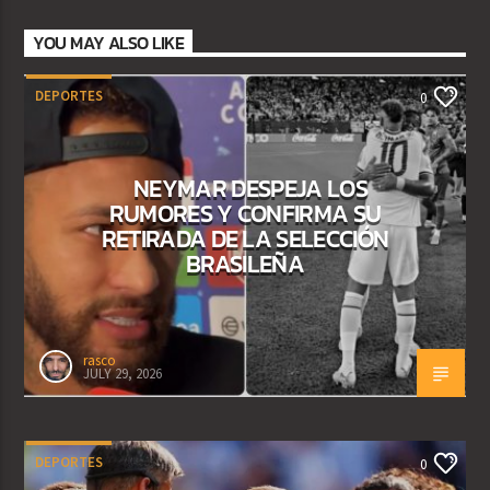
YOU MAY ALSO LIKE
DEPORTES
0
NEYMAR DESPEJA LOS
RUMORES Y CONFIRMA SU
RETIRADA DE LA SELECCIÓN
BRASILEÑA
rasco
JULY 29, 2026
DEPORTES
0