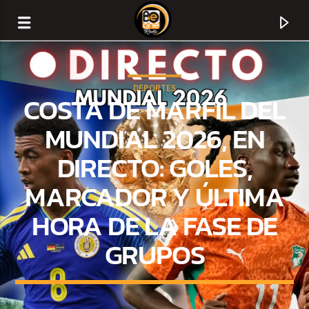
DEPORTES
COSTA DE MARFIL DEL
MUNDIAL 2026, EN
DIRECTO: GOLES,
MARCADOR Y ÚLTIMA
HORA DE LA FASE DE
GRUPOS
CURRENT TRACK
TITLE
ARTIST