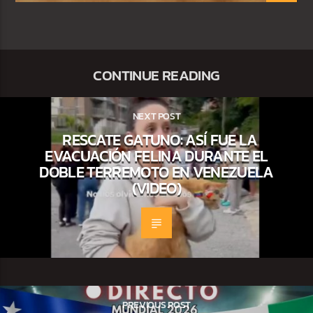
CONTINUE READING
NEXT POST
RESCATE GATUNO: ASÍ FUE LA
EVACUACIÓN FELINA DURANTE EL
DOBLE TERREMOTO EN VENEZUELA
(VIDEO)
PREVIOUS POST