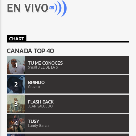
CHART
CANADA TOP 40
TU ME CONOCES
1
Small J EL DE LA S
BRINDO
2
Cruzito
FLASH BACK
3
JEAN SALCEDO
TUSY
4
Landy Garcia