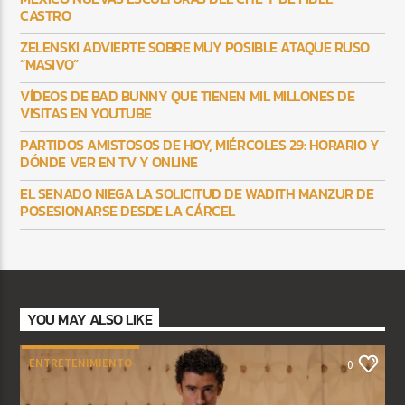
CASTRO
ZELENSKI ADVIERTE SOBRE MUY POSIBLE ATAQUE RUSO
“MASIVO”
VÍDEOS DE BAD BUNNY QUE TIENEN MIL MILLONES DE
VISITAS EN YOUTUBE
PARTIDOS AMISTOSOS DE HOY, MIÉRCOLES 29: HORARIO Y
DÓNDE VER EN TV Y ONLINE
EL SENADO NIEGA LA SOLICITUD DE WADITH MANZUR DE
POSESIONARSE DESDE LA CÁRCEL
YOU MAY ALSO LIKE
ENTRETENIMIENTO
0