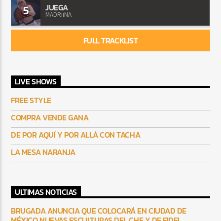
JUEGA
5
MADRiiNA
FULL TRACKLIST
LIVE SHOWS
FREE STYLE
COMPRA VENDE GANA
DE POR AQUÍ Y POR ALLÁ CON TACHA
LA MESA NARANJA
ULTIMAS NOTICIAS
BRUGADA ANUNCIA QUE COLOCARÁ EN CIUDAD DE
MÉXICO NUEVAS ESCULTURAS DEL CHE Y DE FIDEL