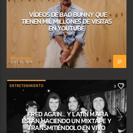
VÍDEOS DE BAD BUNNY QUE
TIENEN MIL MILLONES DE VISITAS
EN YOUTUBE
Maria Henao
JULY 29, 2026
ENTRETENIMIENTO
0
FRED AGAIN… Y LATIN MAFIA
ESTÁN HACIENDO UN MIXTAPE Y
TRANSMITIÉNDOLO EN VIVO