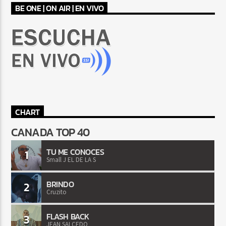
BE ONE | ON AIR | EN VIVO
CHART
CANADA TOP 40
TU ME CONOCES
1
Small J EL DE LA S
BRINDO
2
Cruzito
FLASH BACK
3
JEAN SALCEDO