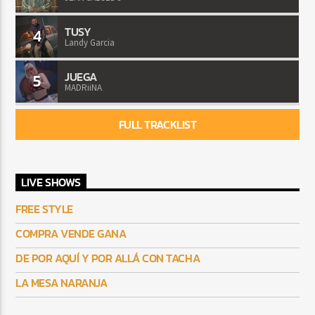
TUSY
4
Landy Garcia
JUEGA
5
MADRiiNA
FULL TRACKLIST
LIVE SHOWS
FREE STYLE
COMPRA VENDE GANA
DE POR AQUÍ Y POR ALLÁ CON TACHA
LA MESA NARANJA