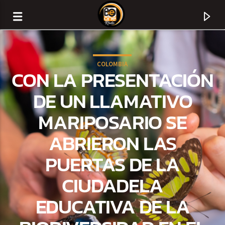
COLOMBIA
CON LA PRESENTACIÓN
DE UN LLAMATIVO
MARIPOSARIO SE
ABRIERON LAS
PUERTAS DE LA
CIUDADELA
CURRENT TRACK
EDUCATIVA DE LA
TITLE
ARTIST