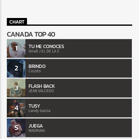
CHART
CANADA TOP 40
TU ME CONOCES
1
Small J EL DE LA S
BRINDO
2
Cruzito
FLASH BACK
3
JEAN SALCEDO
TUSY
4
Landy Garcia
JUEGA
5
MADRiiNA