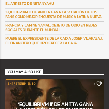
EL ARRESTO DE NETANYAHU
‘EQUILIBRIVM II’ DE ANITTA GANA LA VOTACIÓN DE LOS
FANS COMO MEJOR ENCUESTA DE MÚSICA LATINA NUEVA
FRANCIA Y LAMINE YAMAL, OBJETO DE ODIO EN REDES
SOCIALES DURANTE EL MUNDIAL
MUERE EL EXPRESIDENTE DE LA CAIXA JOSEP VILARASAU,
EL FINANCIERO QUE HIZO CRECER LA CAJA
YOU MAY ALSO LIKE
ENTRETENIMIENTO
0
‘EQUILIBRIVM II’ DE ANITTA GANA