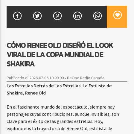
CURRENT SHOW
DJ MIX
12:00 AM
2:00 AM
CÓMO RENEE OLD DISEÑÓ EL LOOK
VIRAL DE LA COPA MUNDIAL DE
SHAKIRA
Beone Radio
Publicado el 2026-07-06 10:00:00 • BeOne Radio Canada
Las Estrellas Detrás de Las Estrellas: La Estilista de
Shakira, Renee Old
En el fascinante mundo del espectáculo, siempre hay
personajes cuyas contribuciones, aunque invisibles, son
clave para el éxito de las grandes estrellas. Hoy,
exploramos la trayectoria de Renee Old, estilista de