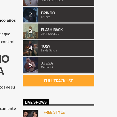
Small J EL DE LA S
BRINDO
2
Cruzito
inco años
.
FLASH BACK
3
ar que
JEAN SALCEDO
 control.
TUSY
4
Landy Garcia
MO
JUEGA
5
A
MADRiiNA
FULL TRACKLIST
cos de su
LIVE SHOWS
dicamente
FREE STYLE