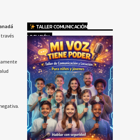
TALLER COMUNICACIÓN
Canadá
 través
LOCUCIÓN
icamente
alud
negativa.