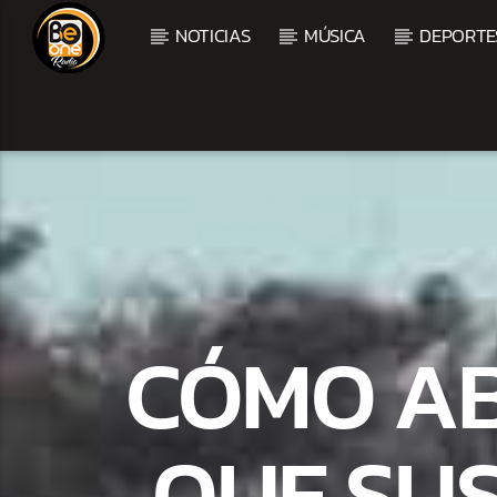
NOTICIAS
MÚSICA
DEPORTE
CURRENT TRACK
TITLE
ARTIST
CURRENT SHOW
MEZCLA TROPICAL Y S
CÓMO AB
1:00 PM
3:00 PM
QUE SU