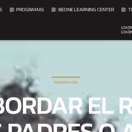
S
PROGRAMAS
BEONE LEARNING CENTER
T
LOADI
LOADI
UPCOMING SHOW
INMIGRACIÓN
ALSA
BALADAS Y VALLENA
ORDAR EL R
3:00 PM
5:00 PM
S PADRES O 