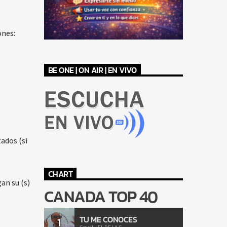
ones:
BE ONE | ON AIR | EN VIVO
ados (si
CHART
an su (s)
CANADA TOP 40
TU ME CONOCES
1