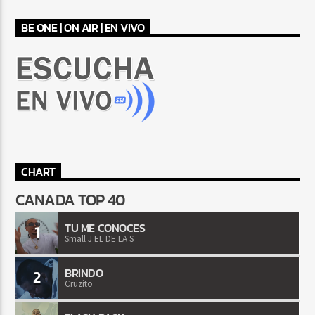
BE ONE | ON AIR | EN VIVO
CHART
CANADA TOP 40
TU ME CONOCES
1
Small J EL DE LA S
BRINDO
2
Cruzito