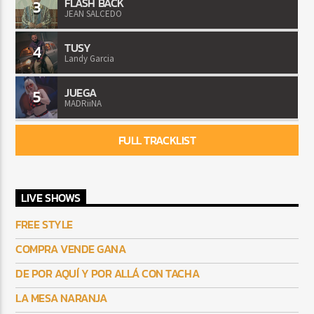
FLASH BACK
3
JEAN SALCEDO
TUSY
4
Landy Garcia
JUEGA
5
MADRiiNA
FULL TRACKLIST
LIVE SHOWS
FREE STYLE
COMPRA VENDE GANA
DE POR AQUÍ Y POR ALLÁ CON TACHA
LA MESA NARANJA