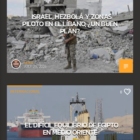
ISRAEL, HEZBOLÁ Y ZONAS
PILOTO EN EL LÍBANO, ¿UN BUEN
PLAN?
rasco
JULY 29, 2026
INTERNACIONAL
0
EL DIFÍCIL EQUILIBRIO DE EGIPTO
EN MEDIO ORIENTE