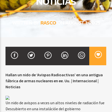
NOTICIAS
CURRENT SHOW
WRITTEN BY
RASCO
ON AUGUST 1, 2025
BALADAS Y VALLENATO
2:00 PM
5:00 PM
Beone Radio
Hallan un nido de ‘Avispas Radioactivas’ en una antigua
fábrica de armas nucleares en ee. Uu. | Internacional |
Noticias
Un nido de avispos a veces un altos niveles de radiación fue
Descubierto en una instalációe del gobierno