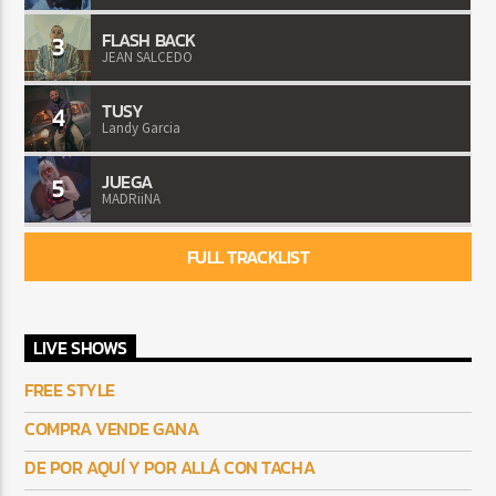
FLASH BACK
3
JEAN SALCEDO
TUSY
4
Landy Garcia
JUEGA
5
MADRiiNA
FULL TRACKLIST
LIVE SHOWS
FREE STYLE
COMPRA VENDE GANA
DE POR AQUÍ Y POR ALLÁ CON TACHA