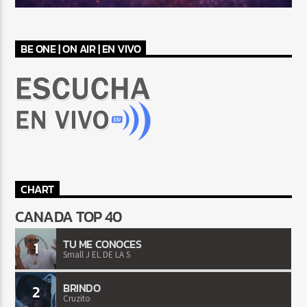
BE ONE | ON AIR | EN VIVO
CHART
CANADA TOP 40
TU ME CONOCES
1
Small J EL DE LA S
BRINDO
2
Cruzito