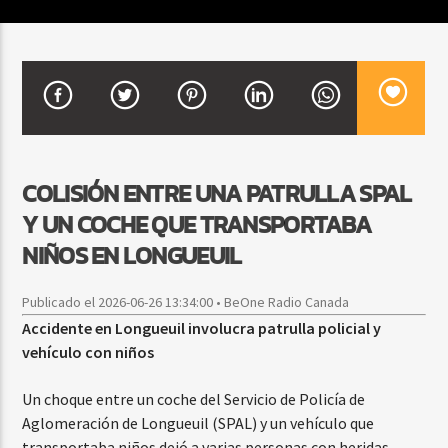
CURRENT SHOW
DJ MIX
12:00 AM
2:00 AM
COLISIÓN ENTRE UNA PATRULLA SPAL
Y UN COCHE QUE TRANSPORTABA
Beone Radio
NIÑOS EN LONGUEUIL
Publicado el 2026-06-26 13:34:00 • BeOne Radio Canada
Accidente en Longueuil involucra patrulla policial y
vehículo con niños
Un choque entre un coche del Servicio de Policía de
Aglomeración de Longueuil (SPAL) y un vehículo que
transportaba niños dejó a varias personas con heridas