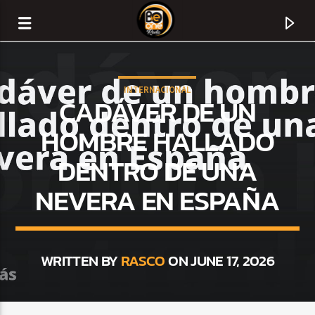
INTERNACIONAL
CADÁVER DE UN
HOMBRE HALLADO
DENTRO DE UNA
NEVERA EN ESPAÑA
WRITTEN BY
RASCO
ON JUNE 17, 2026
CURRENT TRACK
TITLE
ARTIST