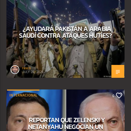
¿AYUDARÁ PAKISTÁN A ARABIA
SAUDÍ CONTRA ATAQUES HUTÍES?
rasco
JULY 28, 2026
INTERNACIONAL
0
REPORTAN QUE ZELENSKI Y
NETANYAHU NEGOCIAN UN