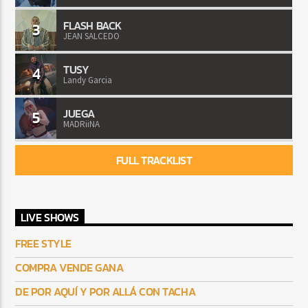
FLASH BACK
3
JEAN SALCEDO
TUSY
4
Landy Garcia
JUEGA
5
MADRiiNA
FULL TRACKLIST
LIVE SHOWS
FREE STYLE
COMPRA VENDE GANA
DE POR AQUÍ Y POR ALLÁ CON TACHA