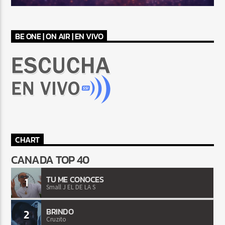
BE ONE | ON AIR | EN VIVO
CHART
CANADA TOP 40
TU ME CONOCES
1
Small J EL DE LA S
BRINDO
2
Cruzito