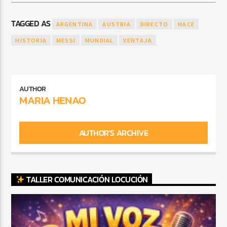
TAGGED AS
ARGENTINA
AUSTRIA
DIRECTO
HACE
HISTORIA
MESSI
MUNDIAL
VENTAJA
AUTHOR
MARIA HENAO
AUTHOR'S ARCHIVE
TALLER COMUNICACIÓN LOCUCIÓN