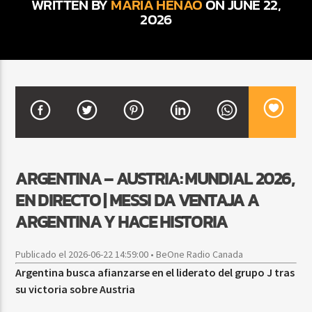
WRITTEN BY
MARIA HENAO
ON JUNE 22,
2026
CURRENT SHOW
SALSA MATUTINA
6:00 AM
9:00 AM
Beone Radio
ARGENTINA – AUSTRIA: MUNDIAL 2026,
EN DIRECTO | MESSI DA VENTAJA A
ARGENTINA Y HACE HISTORIA
Publicado el 2026-06-22 14:59:00 • BeOne Radio Canada
Argentina busca afianzarse en el liderato del grupo J tras
su victoria sobre Austria