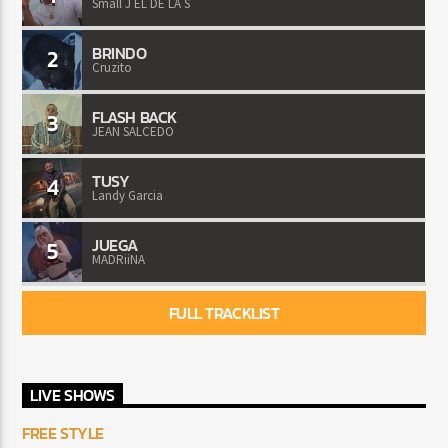
Small J EL DE LA S
BRINDO
2
Cruzito
FLASH BACK
3
JEAN SALCEDO
TUSY
4
Landy Garcia
JUEGA
5
MADRiiNA
FULL TRACKLIST
LIVE SHOWS
FREE STYLE