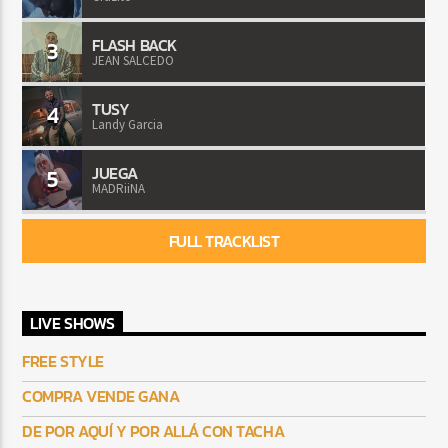
FLASH BACK
3
JEAN SALCEDO
TUSY
4
Landy Garcia
JUEGA
5
MADRiiNA
FULL TRACKLIST
LIVE SHOWS
FREE STYLE
COMPRA VENDE GANA
DE POR AQUÍ Y POR ALLÁ CON TACHA