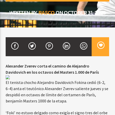
WRITTEN BY
RASCO
ON OCTOBER 31, 2025
CURRENT SHOW
BALADAS Y VALLENATO
2:00 PM
5:00 PM
Beone Radio
Alexander Zverev corta el camino de Alejandro
Davidovich en los octavos del Masters 1.000 de París
El tenista chocho Alejandro Davidovich Fokina cedió (6-2,
6-4) anta el teutónico Alexander Zverev saliente jueves y se
despidió en octavos de límite del certamen de París,
benjamín Masters 1000 de la etapa.
‘Foki’ no estuvo delgado como exigía el signo tres del orbe