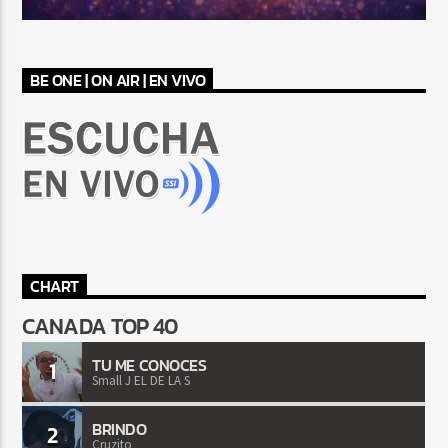
BE ONE | ON AIR | EN VIVO
CHART
CANADA TOP 40
TU ME CONOCES
1
Small J EL DE LA S
BRINDO
2
Cruzito