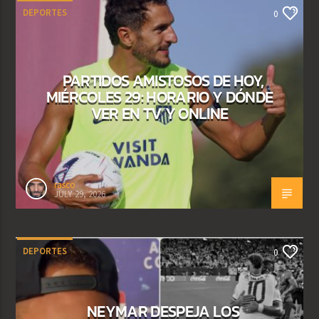
DEPORTES
0
PARTIDOS AMISTOSOS DE HOY,
MIÉRCOLES 29: HORARIO Y DÓNDE
VER EN TV Y ONLINE
rasco
JULY 29, 2026
DEPORTES
0
NEYMAR DESPEJA LOS