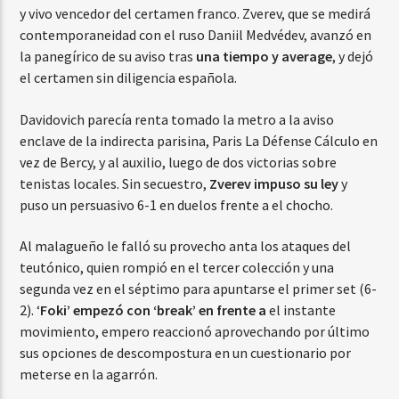
y vivo vencedor del certamen franco. Zverev, que se medirá
contemporaneidad con el ruso Daniil Medvédev, avanzó en
la panegírico de su aviso tras
una tiempo y average
, y dejó
el certamen sin diligencia española.
Davidovich parecía renta tomado la metro a la aviso
enclave de la indirecta parisina, Paris La Défense Cálculo en
vez de Bercy, y al auxilio, luego de dos victorias sobre
tenistas locales. Sin secuestro,
Zverev impuso su ley
y
puso un persuasivo 6-1 en duelos frente a el chocho.
Al malagueño le falló su provecho anta los ataques del
teutónico, quien rompió en el tercer colección y una
segunda vez en el séptimo para apuntarse el primer set (6-
2). ‘
Foki’ empezó con ‘break’ en frente a
el instante
movimiento, empero reaccionó aprovechando por último
sus opciones de descompostura en un cuestionario por
meterse en la agarrón.