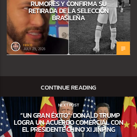
RUMORES Y CONFIRMA SU
RETIRADA DE LA SELECCIÓN
BRASILEÑA
rasco
JULY 29, 2026
CONTINUE READING
NEXT POST
“UN GRAN ÉXITO”: DONALD TRUMP
LOGRA UN ACUERDO COMERCIAL CON
EL PRESIDENTE CHINO XI JINPING