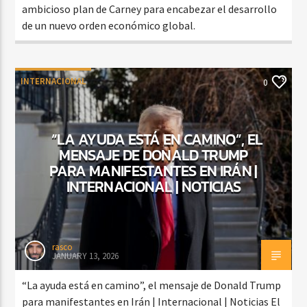
ambicioso plan de Carney para encabezar el desarrollo
de un nuevo orden económico global.
INTERNACIONAL
0
“LA AYUDA ESTÁ EN CAMINO”, EL
MENSAJE DE DONALD TRUMP
PARA MANIFESTANTES EN IRÁN |
INTERNACIONAL | NOTICIAS
rasco
JANUARY 13, 2026
“La ayuda está en camino”, el mensaje de Donald Trump
para manifestantes en Irán | Internacional | Noticias El