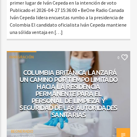
primer lugar de Iván Cepeda en la intención de voto
Publicado el 2026-04-27 15:36:00 • BeOne Radio Canada
Iván Cepeda lidera encuestas rumbo a la presidencia de
Colombia El candidato oficialista Iván Cepeda mantiene
una sólida ventaja en […]
INMIGRACIÓN
0
COLUMBIA BRITÁNICA LANZARÁ
UN CAMINO POR TIEMPO LIMITADO
HACIA LA RESIDENCIA
PERMANENTE PARA EL
PERSONAL DE LIMPIEZA Y
SEGURIDAD DE LAS AUTORIDADES
SANITARIAS
BEONERADIO
APRIL 27, 2026