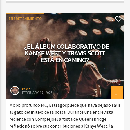
ENTRETENIMIENTO
0
¿EL ÁLBUM COLABORATIVO DE
KANYE WEST Y TRAVIS SCOTT
ESTÁ EN CAMINO?
rasco
FEBRUARY 17, 2026
Mobb profundo MC, Estragospuede que haya dejado salir
al gato definitivo de la bolsa. Durante una entrevista
reciente con Complejoel artista de Queensbridge
reflexionó sobre sus contribuciones a Kanye West. la