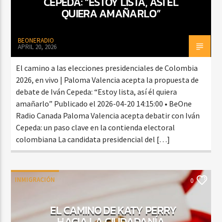
CEPEDA: “ESTOY LISTA, ASÍ ÉL
QUIERA AMAÑARLO”
BEONERADIO
APRIL 20, 2026
El camino a las elecciones presidenciales de Colombia
2026, en vivo | Paloma Valencia acepta la propuesta de
debate de Iván Cepeda: “Estoy lista, así él quiera
amañarlo” Publicado el 2026-04-20 14:15:00 • BeOne
Radio Canada Paloma Valencia acepta debatir con Iván
Cepeda: un paso clave en la contienda electoral
colombiana La candidata presidencial del […]
INMIGRACIÓN
0
EL CAMINO DE KATY PERRY
HACIA LA CIUDADANÍA