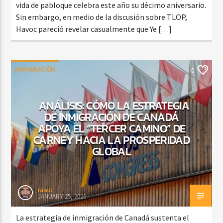
vida de pabloque celebra este año su décimo aniversario.
Sin embargo, en medio de la discusión sobre TLOP,
Havoc pareció revelar casualmente que Ye […]
INMIGRACIÓN
0
ANÁLISIS: CÓMO LA ESTRATEGIA
DE INMIGRACIÓN DE CANADÁ
APOYA EL “TERCER CAMINO” DE
CARNEY HACIA LA PROSPERIDAD
GLOBAL
rasco
JANUARY 25, 2026
La estrategia de inmigración de Canadá sustenta el