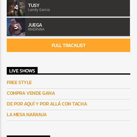
TUSY
4
Landy Garcia
JUEGA
5
MADRiiNA
FULL TRACKLIST
LIVE SHOWS
FREE STYLE
COMPRA VENDE GANA
DE POR AQUÍ Y POR ALLÁ CON TACHA
LA MESA NARANJA