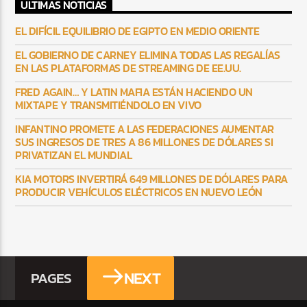
ULTIMAS NOTICIAS
EL DIFÍCIL EQUILIBRIO DE EGIPTO EN MEDIO ORIENTE
EL GOBIERNO DE CARNEY ELIMINA TODAS LAS REGALÍAS
EN LAS PLATAFORMAS DE STREAMING DE EE.UU.
FRED AGAIN… Y LATIN MAFIA ESTÁN HACIENDO UN
MIXTAPE Y TRANSMITIÉNDOLO EN VIVO
INFANTINO PROMETE A LAS FEDERACIONES AUMENTAR
SUS INGRESOS DE TRES A 86 MILLONES DE DÓLARES SI
PRIVATIZAN EL MUNDIAL
KIA MOTORS INVERTIRÁ 649 MILLONES DE DÓLARES PARA
PRODUCIR VEHÍCULOS ELÉCTRICOS EN NUEVO LEÓN
NEXT
PAGES