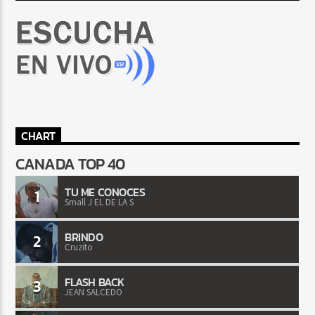
CHART
CANADA TOP 40
TU ME CONOCES
1
Small J EL DE LA S
BRINDO
2
Cruzito
FLASH BACK
3
JEAN SALCEDO