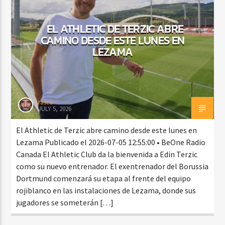
EL ATHLETIC DE TERZIC ABRE
CAMINO DESDE ESTE LUNES EN
CURRENT SHOW
LEZAMA
BEATS URBANOS
11:00 AM
1:00 PM
rasco
JULY 5, 2026
Beone Radio
El Athletic de Terzic abre camino desde este lunes en
Lezama Publicado el 2026-07-05 12:55:00 • BeOne Radio
Canada El Athletic Club da la bienvenida a Edin Terzic
como su nuevo entrenador. El exentrenador del Borussia
Dortmund comenzará su etapa al frente del equipo
rojiblanco en las instalaciones de Lezama, donde sus
jugadores se someterán […]