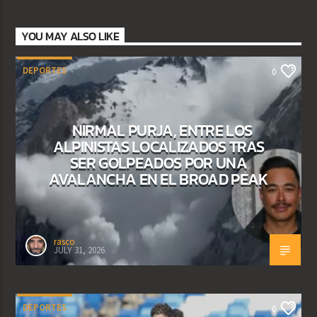
YOU MAY ALSO LIKE
DEPORTES
0
NIRMAL PURJA, ENTRE LOS
ALPINISTAS LOCALIZADOS TRAS
SER GOLPEADOS POR UNA
AVALANCHA EN EL BROAD PEAK
rasco
JULY 31, 2026
DEPORTES
0