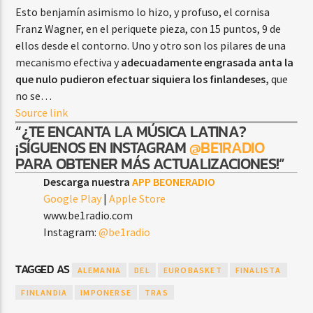
Esto benjamín asimismo lo hizo, y profuso, el cornisa
Franz Wagner, en el periquete pieza, con 15 puntos, 9 de
ellos desde el contorno. Uno y otro son los pilares de una
mecanismo efectiva y
adecuadamente engrasada anta la
que nulo pudieron efectuar siquiera los finlandeses,
que
no se…
Source link
“¿TE ENCANTA LA MÚSICA LATINA?
¡SÍGUENOS EN INSTAGRAM
@BE1RADIO
PARA OBTENER MÁS ACTUALIZACIONES!”
Descarga nuestra
APP BEONERADIO
Google Play
|
Apple Store
www.be1radio.com
Instagram:
@be1radio
TAGGED AS
ALEMANIA
DEL
EUROBASKET
FINALISTA
FINLANDIA
IMPONERSE
TRAS