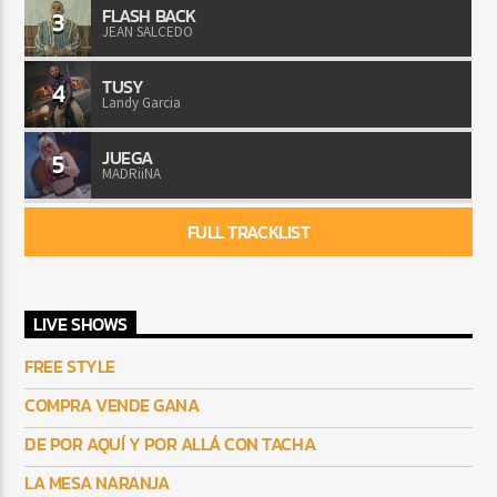
FLASH BACK
3
JEAN SALCEDO
TUSY
4
Landy Garcia
JUEGA
5
MADRiiNA
FULL TRACKLIST
LIVE SHOWS
FREE STYLE
COMPRA VENDE GANA
DE POR AQUÍ Y POR ALLÁ CON TACHA
LA MESA NARANJA