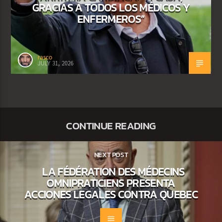
GRACIAS A TODOS LOS MÉDICOS Y
ENFERMEROS”
rasco
JULY 31, 2026
CONTINUE READING
NEXT POST
LA FÉDÉRATION DES MÉDECINS
OMNIPRATICIENS PRESENTA
ACCIONES LEGALES CONTRA QUEBEC