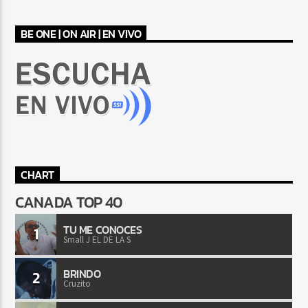
BE ONE | ON AIR | EN VIVO
CHART
CANADA TOP 40
TU ME CONOCES
1
Small J EL DE LA S
BRINDO
2
Cruzito