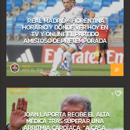
REAL MADRID – FIORENTINA:
HORARIO Y DÓNDE VER HOY EN
TV Y ONLINE EL PARTIDO
AMISTOSO DE PRETEMPORADA
rasco
JULY 31, 2026
DEPORTES
0
JOAN LAPORTA RECIBE EL ALTA
MÉDICA TRAS SUPERAR UNA
ARRITMIA CARDÍACA: “A CASA,