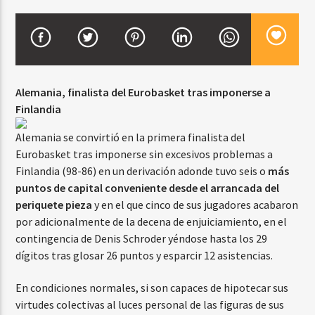
CURRENT SHOW
TROPICAL RELAJADO
Alemania, finalista del Eurobasket tras imponerse a
3:00 AM
6:00 AM
Finlandia
Alemania se convirtió en la primera finalista del
Eurobasket tras imponerse sin excesivos problemas a
Finlandia (98-86) en un derivación adonde tuvo seis o
más
Beone Radio
puntos de capital conveniente desde el arrancada del
periquete pieza
y en el que cinco de sus jugadores acabaron
por adicionalmente de la decena de enjuiciamiento, en el
contingencia de Denis Schroder yéndose hasta los 29
dígitos tras glosar 26 puntos y esparcir 12 asistencias.
En condiciones normales, si son capaces de hipotecar sus
virtudes colectivas al luces personal de las figuras de sus