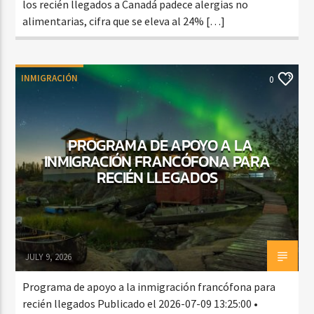
los recién llegados a Canadá padece alergias no
alimentarias, cifra que se eleva al 24% […]
INMIGRACIÓN
0
PROGRAMA DE APOYO A LA
INMIGRACIÓN FRANCÓFONA PARA
RECIÉN LLEGADOS
JULY 9, 2026
Programa de apoyo a la inmigración francófona para
recién llegados Publicado el 2026-07-09 13:25:00 •