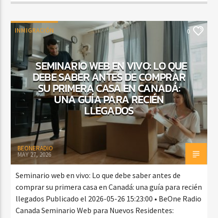
INMIGRACIÓN
0
SEMINARIO WEB EN VIVO: LO QUE
DEBE SABER ANTES DE COMPRAR
SU PRIMERA CASA EN CANADÁ:
UNA GUÍA PARA RECIÉN
LLEGADOS
BEONERADIO
MAY 27, 2026
Seminario web en vivo: Lo que debe saber antes de
comprar su primera casa en Canadá: una guía para recién
llegados Publicado el 2026-05-26 15:23:00 • BeOne Radio
Canada Seminario Web para Nuevos Residentes: