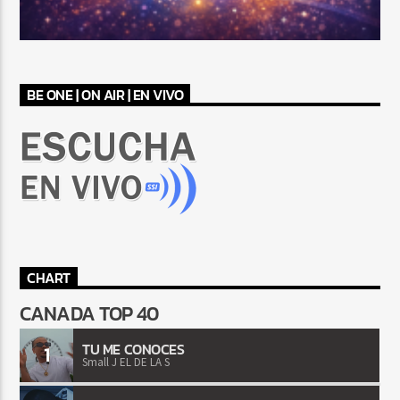
BE ONE | ON AIR | EN VIVO
CHART
CANADA TOP 40
TU ME CONOCES
1
Small J EL DE LA S