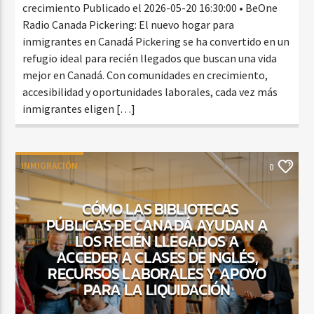
crecimiento Publicado el 2026-05-20 16:30:00 • BeOne
Radio Canada Pickering: El nuevo hogar para
inmigrantes en Canadá Pickering se ha convertido en un
refugio ideal para recién llegados que buscan una vida
mejor en Canadá. Con comunidades en crecimiento,
accesibilidad y oportunidades laborales, cada vez más
inmigrantes eligen […]
INMIGRACIÓN
0
CÓMO LAS BIBLIOTECAS
PÚBLICAS DE CANADÁ AYUDAN A
LOS RECIÉN LLEGADOS A
ACCEDER A CLASES DE INGLÉS,
RECURSOS LABORALES Y APOYO
PARA LA LIQUIDACIÓN