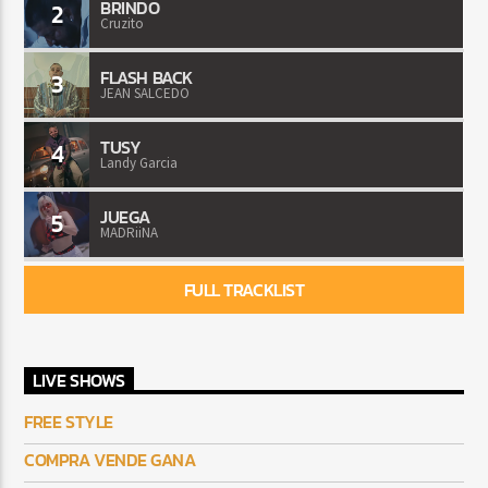
BRINDO
2
Cruzito
FLASH BACK
3
JEAN SALCEDO
TUSY
4
Landy Garcia
JUEGA
5
MADRiiNA
FULL TRACKLIST
LIVE SHOWS
FREE STYLE
COMPRA VENDE GANA