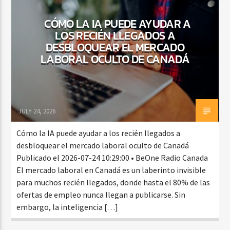
CÓMO LA IA PUEDE AYUDAR A
LOS RECIÉN LLEGADOS A
CURRENT SHOW
DESBLOQUEAR EL MERCADO
VIBRAS TROPICALES
LABORAL OCULTO DE CANADÁ
2:00 AM
4:00 AM
JULY 24, 2026
Beone Radio
Cómo la IA puede ayudar a los recién llegados a
desbloquear el mercado laboral oculto de Canadá
Publicado el 2026-07-24 10:29:00 • BeOne Radio Canada
El mercado laboral en Canadá es un laberinto invisible
para muchos recién llegados, donde hasta el 80% de las
ofertas de empleo nunca llegan a publicarse. Sin
embargo, la inteligencia […]