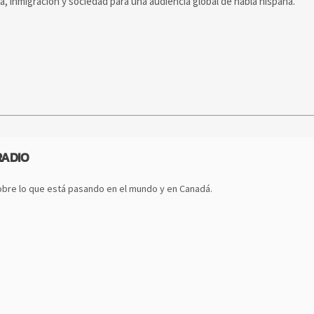
ca, inmigración y sociedad para una audiencia global de habla hispana.
RADIO
bre lo que está pasando en el mundo y en Canadá.