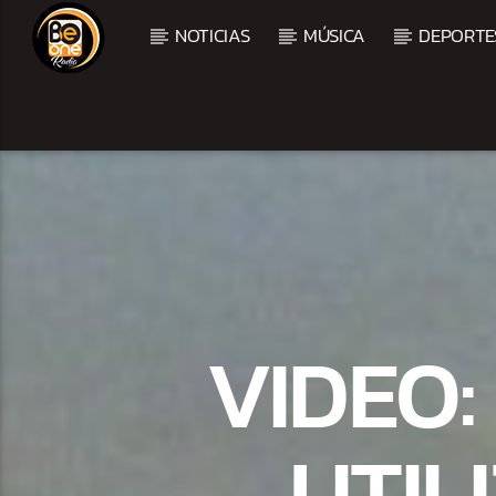
NOTICIAS
MÚSICA
DEPORTE
CURRENT TRACK
TITLE
ARTIST
VIDEO:
UTIL