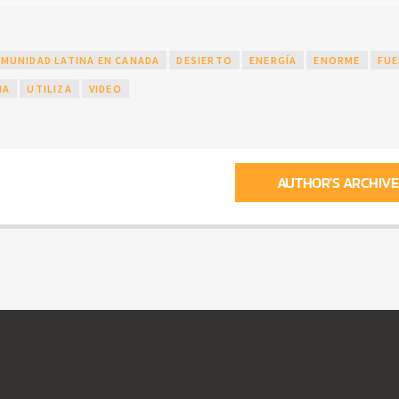
MUNIDAD LATINA EN CANADA
DESIERTO
ENERGÍA
ENORME
FU
NA
UTILIZA
VIDEO
AUTHOR'S ARCHIVE