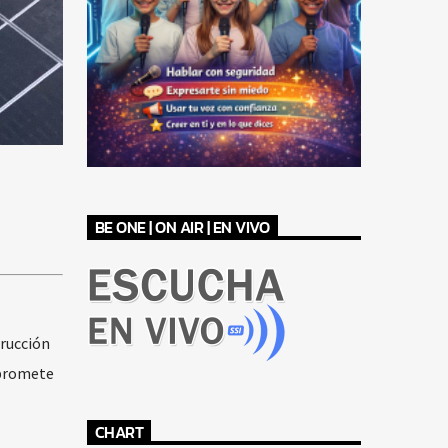
BE ONE | ON AIR | EN VIVO
rucción
 promete
CHART