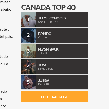
ermiten
CANADA TOP 40
rabajo,
TU ME CONOCES
1
Small J EL DE LA S
able y
BRINDO
2
el país,
Cruzito
FLASH BACK
3
JEAN SALCEDO
 todo
o. La
TUSY
4
Landy Garcia
JUEGA
5
MADRiiNA
hacia
FULL TRACKLIST
La
ecto