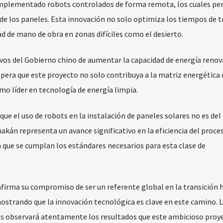
a implementado robots controlados de forma remota, los cuales p
 de los paneles. Esta innovación no solo optimiza los tiempos de t
d de mano de obra en zonas difíciles como el desierto.
tivos del Gobierno chino de aumentar la capacidad de energía renov
spera que este proyecto no solo contribuya a la matriz energética d
mo líder en tecnología de energía limpia.
ue el uso de robots en la instalación de paneles solares no es del
án representa un avance significativo en la eficiencia del proces
a que se cumplan los estándares necesarios para esta clase de
afirma su compromiso de ser un referente global en la transición 
ostrando que la innovación tecnológica es clave en este camino. 
es observará atentamente los resultados que este ambicioso proy