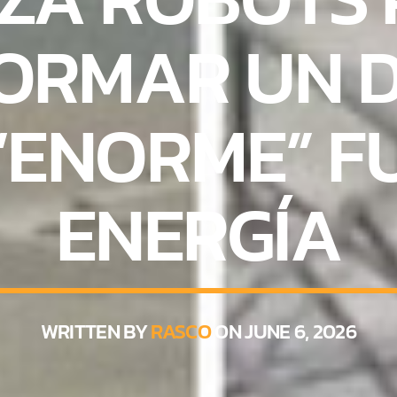
ORMAR UN D
“ENORME” F
ENERGÍA
WRITTEN BY
RASCO
ON JUNE 6, 2026