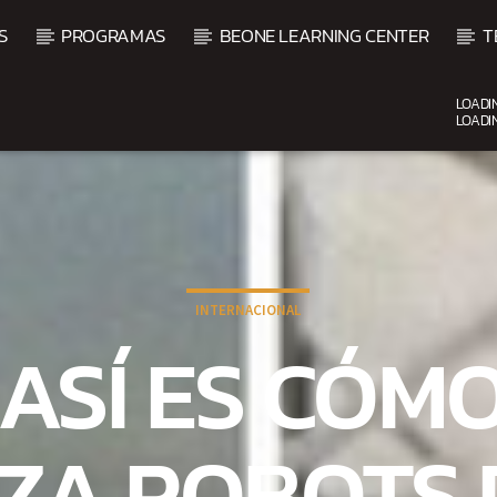
S
PROGRAMAS
BEONE LEARNING CENTER
T
LOADI
LOADI
CURRENT SHOW
UPCOMING SHOW
DJ MIX
VI
12:00 AM
2:00 AM
2:00 
INTERNACIONAL
 ASÍ ES CÓM
IZA ROBOTS