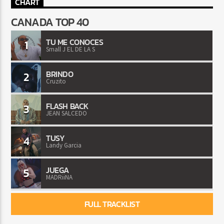
CHART
CANADA TOP 40
TU ME CONOCES
1
Small J EL DE LA S
BRINDO
2
Cruzito
FLASH BACK
3
JEAN SALCEDO
TUSY
4
Landy Garcia
JUEGA
5
MADRiiNA
FULL TRACKLIST