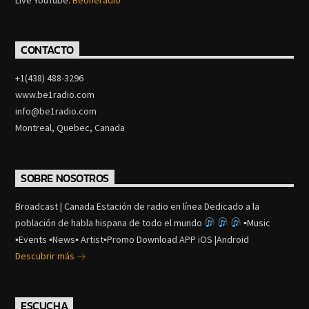
Live YouTube:
Beoneradio
CONTACTO
+1(438) 488-3296
www.be1radio.com
info@be1radio.com
Montreal, Quebec, Canada
SOBRE NOSOTROS
Broadcast | Canada Estación de radio en línea Dedicado a la
población de habla hispana de todo el mundo
▪Music
▪Events ▪News▪ Artist▪Promo Download APP iOS |Android
Descubrir más
ESCUCHA