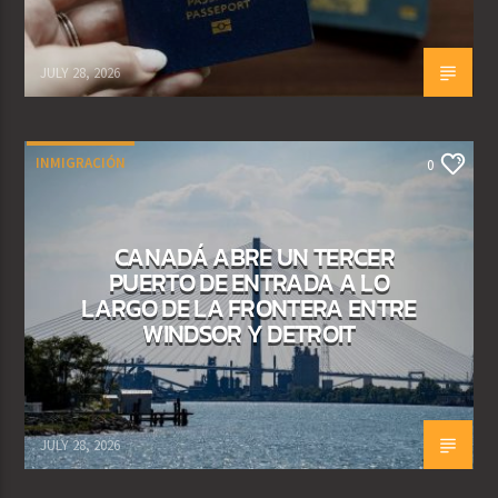
JULY 28, 2026
INMIGRACIÓN
0
CANADÁ ABRE UN TERCER
PUERTO DE ENTRADA A LO
LARGO DE LA FRONTERA ENTRE
WINDSOR Y DETROIT
JULY 28, 2026