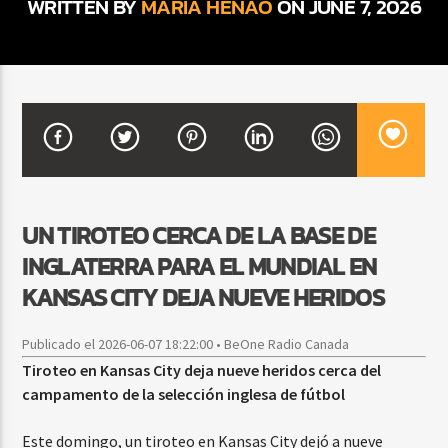
WRITTEN BY
MARIA HENAO
ON JUNE 7, 2026
CURRENT SHOW
DJ MIX
12:00 AM
2:00 AM
Beone Radio
UN TIROTEO CERCA DE LA BASE DE
INGLATERRA PARA EL MUNDIAL EN
KANSAS CITY DEJA NUEVE HERIDOS
Publicado el 2026-06-07 18:22:00 • BeOne Radio Canada
Tiroteo en Kansas City deja nueve heridos cerca del
campamento de la selección inglesa de fútbol
Este domingo, un tiroteo en Kansas City dejó a nueve