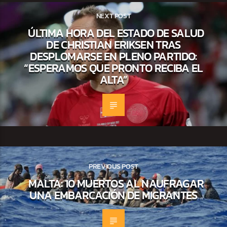
NEXT POST
ÚLTIMA HORA DEL ESTADO DE SALUD
DE CHRISTIAN ERIKSEN TRAS
DESPLOMARSE EN PLENO PARTIDO:
“ESPERAMOS QUE PRONTO RECIBA EL
ALTA”
PREVIOUS POST
MALTA: 10 MUERTOS AL NAUFRAGAR
UNA EMBARCACIÓN DE MIGRANTES