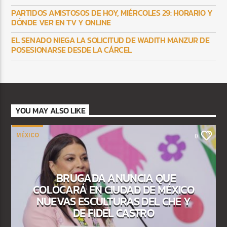
PARTIDOS AMISTOSOS DE HOY, MIÉRCOLES 29: HORARIO Y
DÓNDE VER EN TV Y ONLINE
EL SENADO NIEGA LA SOLICITUD DE WADITH MANZUR DE
POSESIONARSE DESDE LA CÁRCEL
YOU MAY ALSO LIKE
MÉXICO
0
BRUGADA ANUNCIA QUE
COLOCARÁ EN CIUDAD DE MÉXICO
NUEVAS ESCULTURAS DEL CHE Y
DE FIDEL CASTRO