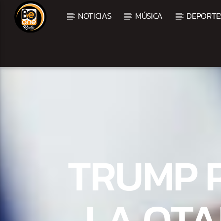
NOTICIAS
MÚSICA
DEPORTE
CURRENT TRACK
TITLE
ARTIST
CURRENT SHOW
BALADAS Y VALLENAT
TRUMP 
2:00 PM
5:00 PM
LA OTA