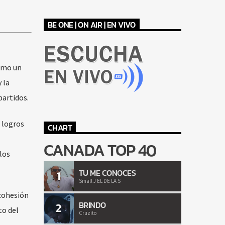
BE ONE | ON AIR | EN VIVO
como un
 la
partidos.
 logros
CHART
CANADA TOP 40
los
TU ME CONOCES
1
Small J EL DE LA S
 cohesión
BRINDO
2
to del
Cruzito