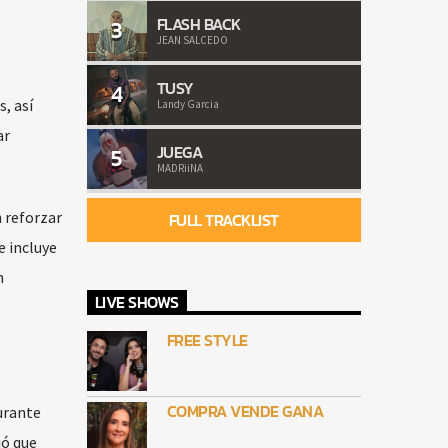
FLASH BACK
3
JEAN SALCEDO
TUSY
4
, así
Landy Garcia
ar
JUEGA
5
MADRiiNA
 reforzar
FULL TRACKLIST
e incluye
n
LIVE SHOWS
FREE STYLE
COMPRA VENDE GANA
urante
ió que