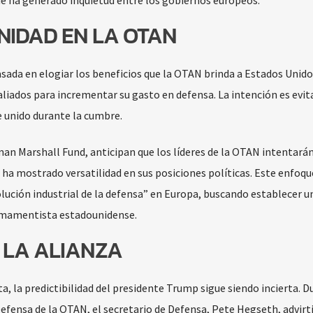
e ha generado inquietud entre los gobiernos europeos.
NIDAD EN LA OTAN
ada en elogiar los beneficios que la OTAN brinda a Estados Unidos
aliados para incrementar su gasto en defensa. La intención es evit
e unido durante la cumbre.
an Marshall Fund, anticipan que los líderes de la OTAN intentarán
 ha mostrado versatilidad en sus posiciones políticas. Este enfoqu
lución industrial de la defensa” en Europa, buscando establecer u
armamentista estadounidense.
 LA ALIANZA
 la predictibilidad del presidente Trump sigue siendo incierta. D
efensa de la OTAN, el secretario de Defensa, Pete Hegseth, advirt