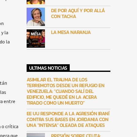
DE POR AQUÍ Y POR ALLÁ
CON TACHA
on
LA MESA NARANJA
y la
do la
ULTIMAS NOTICIAS
ASIMILAR EL TRAUMA DE LOS
stán
TERREMOTOS DESDE UN REFUGIO EN
VENEZUELA: “CUANDO SALÍ DEL
las
EDIFICIO, ME QUEDÉ EN LA ACERA
va entre
TIRADO COMO UN MUERTO”
EE UU RESPONDE A LA AGRESIÓN IRANÍ
CONTRA SUS BASES EN JORDANIA CON
UNA “INTENSA” OLEADA DE ATAQUES
o crítica
PRESIÓN SOBRE CEUTA:
spera que