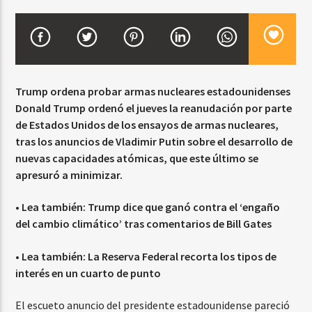
CURRENT SHOW
BACHATA Y VALLENATO
Trump ordena probar armas nucleares estadounidenses
9:00 AM
11:00 AM
Donald Trump ordenó el jueves la reanudación por parte
de Estados Unidos de los ensayos de armas nucleares,
tras los anuncios de Vladimir Putin sobre el desarrollo de
nuevas capacidades atómicas, que este último se
Beone Radio
apresuró a minimizar.
• Lea también:
Trump dice que ganó contra el ‘engaño
del cambio climático’ tras comentarios de Bill Gates
• Lea también:
La Reserva Federal recorta los tipos de
interés en un cuarto de punto
El escueto anuncio del presidente estadounidense pareció