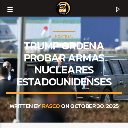
MONTREAL
TRUMP ORDENA
PROBAR ARMAS
NUCLEARES
ESTADOUNIDENSES
WRITTEN BY
RASCO
ON OCTOBER 30, 2025
CURRENT TRACK
TITLE
ARTIST