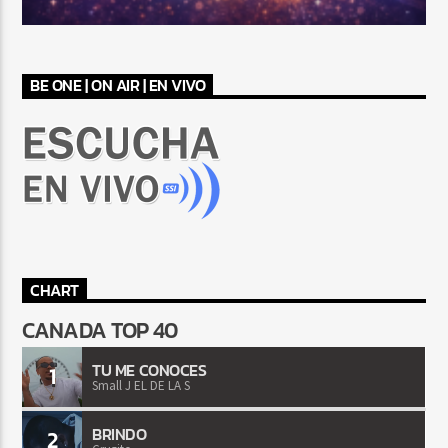
BE ONE | ON AIR | EN VIVO
CHART
CANADA TOP 40
TU ME CONOCES
1
Small J EL DE LA S
BRINDO
2