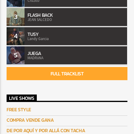
Cruzito
FLASH BACK
3
JEAN SALCEDO
TUSY
4
Landy Garcia
JUEGA
5
MADRiiNA
FULL TRACKLIST
LIVE SHOWS
FREE STYLE
COMPRA VENDE GANA
DE POR AQUÍ Y POR ALLÁ CON TACHA