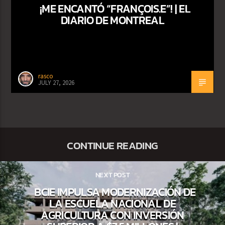
¡ME ENCANTÓ “FRANÇOIS.E”! | EL
DIARIO DE MONTREAL
rasco
JULY 27, 2026
CONTINUE READING
NEXT POST
BCIE IMPULSA MODERNIZACIÓN DE
LA ESCUELA NACIONAL DE
AGRICULTURA CON INVERSIÓN